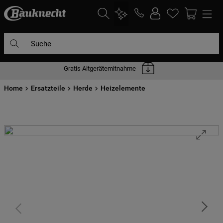
Suche
Gratis Altgerätemitnahme
DIE HÄUFIGSTEN SUCHANFRAGEN
Home
1
Ersatzteile
.
waschmaschine
Herde
Heizelemente
2
.
geschirrspülern
3
.
kühlgefrierkombination
4
.
bko
5
.
trockner
6
.
kühlschrank
7
.
gefrierschrank
8
.
mikrowelle