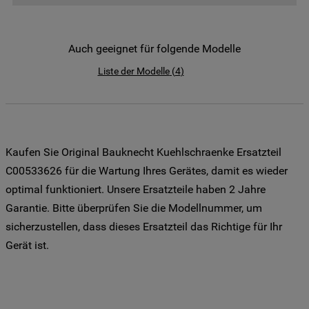
der Weitergabe Ihrer Daten an unsere
Drittanbieter für solche Zwecke zu. Wenn
Sie Ihre Präferenzen festlegen möchten,
Auch geeignet für folgende Modelle
klicken Sie auf die Schaltfläche "Cookie
Liste der Modelle
(
4
)
Einstellungen". Um unsere Cookie-Richtlinie
einzusehen klicken sie auf "Mehr
Informationen" . Wenn Sie auf "Nur
erforderliche Cookies" klicken, werden
lediglich unbedingt erforderliche Cookis
Kaufen Sie Original Bauknecht Kuehlschraenke Ersatzteil
gesetzt. Mehr Informationen
C00533626 für die Wartung Ihres Gerätes, damit es wieder
https://www.bauknecht.de/seiten/nutzung-
optimal funktioniert. Unsere Ersatzteile haben 2 Jahre
von-cookies
Garantie. Bitte überprüfen Sie die Modellnummer, um
sicherzustellen, dass dieses Ersatzteil das Richtige für Ihr
Gerät ist.