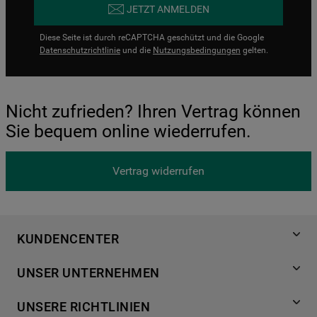
JETZT ANMELDEN
Diese Seite ist durch reCAPTCHA geschützt und die Google
Datenschutzrichtlinie
und die
Nutzungsbedingungen
gelten.
Nicht zufrieden? Ihren Vertrag können
Sie bequem online wiederrufen.
Vertrag widerrufen
KUNDENCENTER
Produktregistrierung
UNSER UNTERNEHMEN
Händlersuche
Über Bauknecht
Häufige Fragen
UNSERE RICHTLINIEN
Für Händler