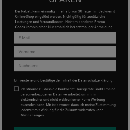
Der Rabatt kann einmalig innerhalb von 30 Tagen im Bauknecht
Online-Shop eingelöst werden. Nicht gültig für zusätzliche
Leistungen und Versandkosten. Nicht mit anderen Promo
Codes kombinierbar. Nur erhältlich bei erstmaliger Anmeldung.
Ich verstehe und bestätige den Inhalt der
Datenschutzerklärung
.
Ich stimme zu, dass die Bauknecht Hausgeräte GmbH meine
personenbezogenen Daten verarbeitet, um mir in
elektronischer und nicht elektronischer Form Werbung
zusenden kann. Mir ist bewusst, dass ich meine Zustimmung
jederzeit mit Wirkung für die Zukunft widerrufen kann.
Mehr anzeigen