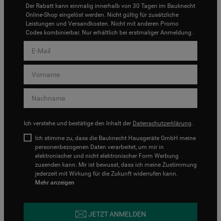
Der Rabatt kann einmalig innerhalb von 30 Tagen im Bauknecht
Online-Shop eingelöst werden. Nicht gültig für zusätzliche
Leistungen und Versandkosten. Nicht mit anderen Promo
Codes kombinierbar. Nur erhältlich bei erstmaliger Anmeldung.
Ich verstehe und bestätige den Inhalt der
Datenschutzerklärung
.
Ich stimme zu, dass die Bauknecht Hausgeräte GmbH meine
personenbezogenen Daten verarbeitet, um mir in
elektronischer und nicht elektronischer Form Werbung
zusenden kann. Mir ist bewusst, dass ich meine Zustimmung
jederzeit mit Wirkung für die Zukunft widerrufen kann.
Mehr anzeigen
JETZT ANMELDEN