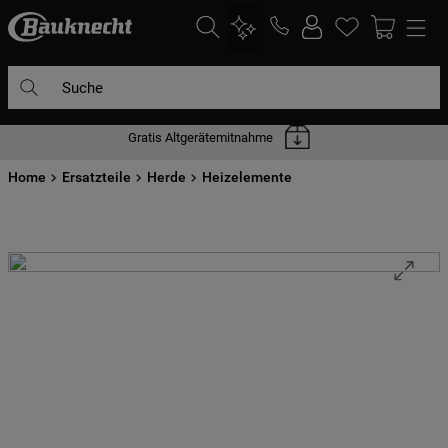
Suche
Gratis Altgerätemitnahme
DIE HÄUFIGSTEN SUCHANFRAGEN
Home
1
Ersatzteile
.
waschmaschine
Herde
Heizelemente
2
.
geschirrspülern
3
.
kühlgefrierkombination
4
.
bko
5
.
trockner
6
.
kühlschrank
7
.
gefrierschrank
8
.
mikrowelle