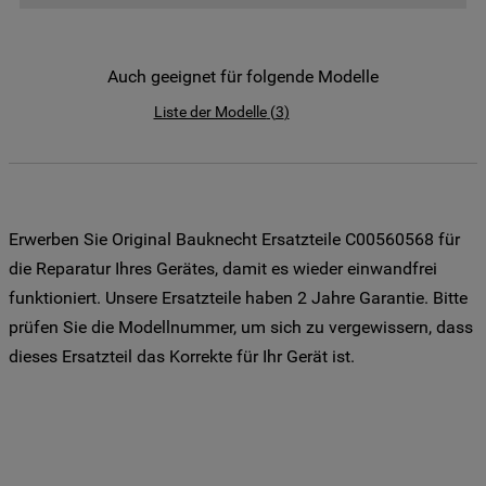
der Weitergabe Ihrer Daten an unsere
Drittanbieter für solche Zwecke zu. Wenn
Sie Ihre Präferenzen festlegen möchten,
Auch geeignet für folgende Modelle
klicken Sie auf die Schaltfläche "Cookie
Liste der Modelle
(
3
)
Einstellungen". Um unsere Cookie-Richtlinie
einzusehen klicken sie auf "Mehr
Informationen" . Wenn Sie auf "Nur
erforderliche Cookies" klicken, werden
lediglich unbedingt erforderliche Cookis
Erwerben Sie Original Bauknecht Ersatzteile C00560568 für
gesetzt. Mehr Informationen
die Reparatur Ihres Gerätes, damit es wieder einwandfrei
https://www.bauknecht.de/seiten/nutzung-
funktioniert. Unsere Ersatzteile haben 2 Jahre Garantie. Bitte
von-cookies
prüfen Sie die Modellnummer, um sich zu vergewissern, dass
dieses Ersatzteil das Korrekte für Ihr Gerät ist.