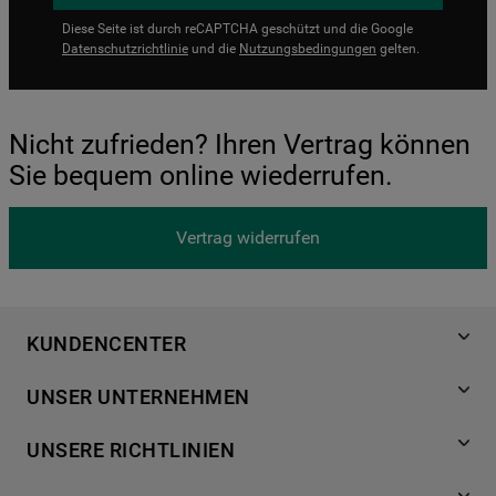
Diese Seite ist durch reCAPTCHA geschützt und die Google
Datenschutzrichtlinie
und die
Nutzungsbedingungen
gelten.
Nicht zufrieden? Ihren Vertrag können
Sie bequem online wiederrufen.
Vertrag widerrufen
KUNDENCENTER
Produktregistrierung
UNSER UNTERNEHMEN
Händlersuche
Über Bauknecht
Häufige Fragen
UNSERE RICHTLINIEN
Für Händler
Kundendienst
Datenschutzerklärung
Karriere