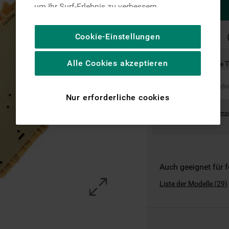
um Ihr Surf-Erlebnis zu verbessern
(unbedingt erforderliche Cookies), um unser
Publikum zu messen (Leistungs-Cookies),
SCHNELLE
Cookie-Einstellungen
LIEFERUNG
um die redaktionellen Inhalte der Website
basierend auf Ihrer Nutzung der Website zu
Alle Cookies akzeptieren
Ist dies das richtige 
personalisieren, die Funktionalität der
Website zu verbessern und Ihnen
spezifische Funktionen anzubieten
Nur erforderliche cookies
(Funktionelle-Cookies) und für
Where can I find the mo
personalisierte und nicht personalisierte
Werbung basierend auf Ihren
Gewohnheiten, Interaktionen mit unseren
Websites, Werbeanzeigen und Interessen
(einschließlich über Drittanbieter und auf
Auch geeignet für 
anderen Websites oder sozialen
Liste der Modelle
(
29
)
Plattformen, beispielsweise Google LLC –
weitere Informationen zu den
Datenschutzbestimmungen von Google
finden Sie hier: