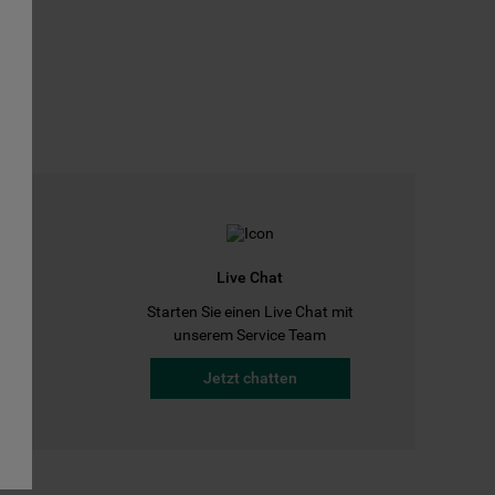
Live Chat
Starten Sie einen Live Chat mit
a
unserem Service Team
Jetzt chatten