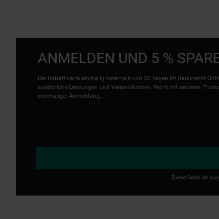
ANMELDEN UND 5 % SPAR
Der Rabatt kann einmalig innerhalb von 30 Tagen im Bauknecht Onlin
zusätzliche Leistungen und Versandkosten. Nicht mit anderen Promo 
erstmaliger Anmeldung.
Diese Seite ist d