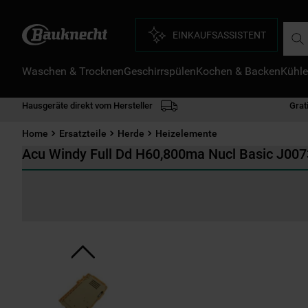
Such
EINKAUFSASSISTENT
Waschen & Trocknen
Geschirrspülen
Kochen & Backen
Kühle
D
1
.
Hausgeräte direkt vom Hersteller
Grat
2
.
Home
Ersatzteile
Herde
Heizelemente
3
.
Acu Windy Full Dd H60,800ma Nucl Basic J00
4
.
5
.
6
.
7
.
8
.
9
.
1