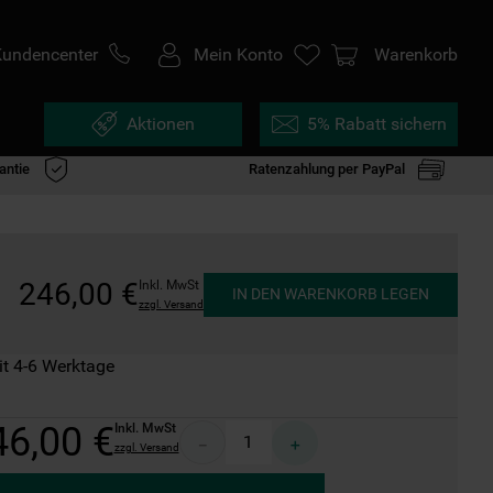
Kundencenter
Mein Konto
Warenkorb
Aktionen
5% Rabatt sichern
antie
Ratenzahlung per PayPal
246
,
00
€
Inkl. MwSt
IN DEN WARENKORB LEGEN
zzgl. Versand
it 4-6 Werktage
46
,
00
€
Inkl. MwSt
－
＋
zzgl. Versand