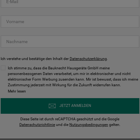
KUNDENCENTER
Ich verstehe und bestätige den Inhalt der
Datenschutzerklärung
.
Ich stimme zu, dass die Bauknecht Hausgeräte GmbH meine
personenbezogenen Daten verarbeitet, um mir in elektronischer und nicht
elektronischer Form Werbung zusenden kann. Mir ist bewusst, dass ich meine
Bedienungsanleitungen
Kontakt
Zustimmung jederzeit mit Wirkung für die Zukunft widerrufen kann.
ungen finden und herunterladen
Wir sind Mo - Sa für Sie d
Mehr lesen
Herunterladen
Jetzt anrufen
JETZT ANMELDEN
Diese Seite ist durch reCAPTCHA geschützt und die Google
Datenschutzrichtlinie
und die
Nutzungsbedingungen
gelten.