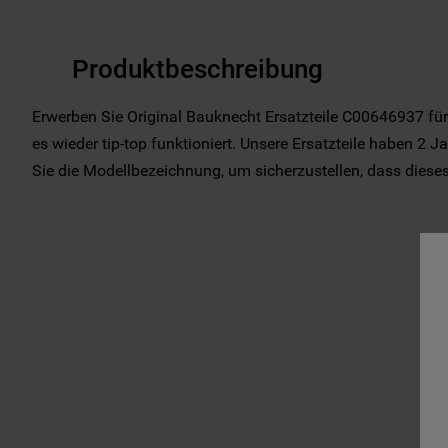
Produktbeschreibung
Erwerben Sie Original Bauknecht Ersatzteile C00646937 für
es wieder tip-top funktioniert. Unsere Ersatzteile haben 2 Ja
Sie die Modellbezeichnung, um sicherzustellen, dass dieses T