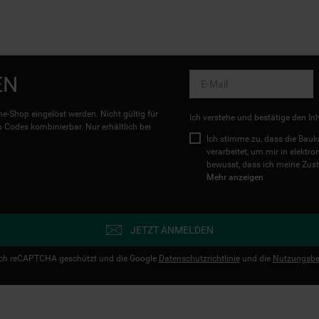
EN
e-Shop eingelöst werden. Nicht gültig für
Ich verstehe und bestätige den In
Codes kombinierbar. Nur erhältlich bei
Ich stimme zu, dass die Ba
verarbeitet, um mir in elektr
bewusst, dass ich meine Zust
Mehr anzeigen
JETZT ANMELDEN
urch reCAPTCHA geschützt und die Google
Datenschutzrichtlinie
und die
Nutzungsbe