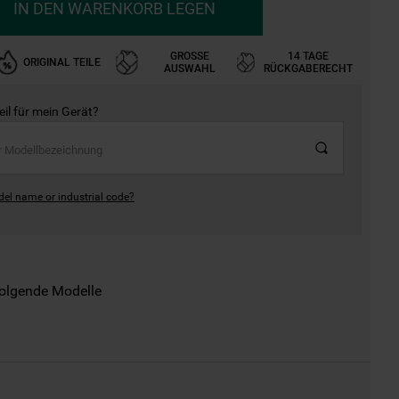
IN DEN WARENKORB LEGEN
GROSSE A
14 TAGE
ORIGINAL TEILE
USWAHL
RÜCKGABERECHT
Teil für mein Gerät?
del name or industrial code?
folgende Modelle