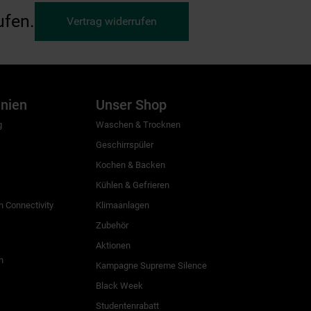
ufen.
Vertrag widerrufen
inien
Unser Shop
g
Waschen & Trocknen
Geschirrspüler
Kochen & Backen
Kühlen & Gefrieren
 Connectivity
Klimaanlagen
Zubehör
Aktionen
n
Kampagne Supreme Silence
Black Week
Studentenrabatt