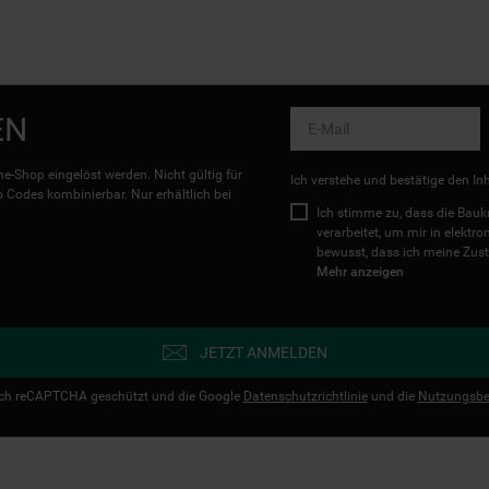
EN
e-Shop eingelöst werden. Nicht gültig für
Ich verstehe und bestätige den In
Codes kombinierbar. Nur erhältlich bei
Ich stimme zu, dass die Ba
verarbeitet, um mir in elektr
bewusst, dass ich meine Zust
Mehr anzeigen
JETZT ANMELDEN
urch reCAPTCHA geschützt und die Google
Datenschutzrichtlinie
und die
Nutzungsbe