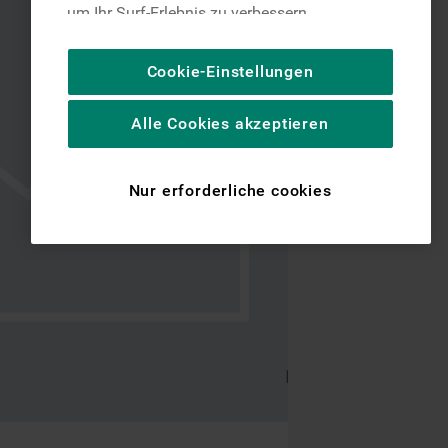
um Ihr Surf-Erlebnis zu verbessern
(unbedingt erforderliche Cookies), um unser
Publikum zu messen (Leistungs-Cookies),
Cookie-Einstellungen
um die redaktionellen Inhalte der Website
basierend auf Ihrer Nutzung der Website zu
Alle Cookies akzeptieren
personalisieren, die Funktionalität der
Website zu verbessern und Ihnen
spezifische Funktionen anzubieten
Nur erforderliche cookies
(Funktionelle-Cookies) und für
personalisierte und nicht personalisierte
Werbung basierend auf Ihren
Gewohnheiten, Interaktionen mit unseren
Websites, Werbeanzeigen und Interessen
(einschließlich über Drittanbieter und auf
anderen Websites oder sozialen
Plattformen, beispielsweise Google LLC –
weitere Informationen zu den
Datenschutzbestimmungen von Google
finden Sie hier: