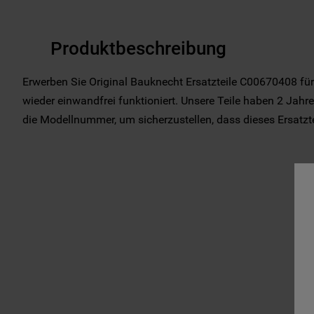
Produktbeschreibung
Erwerben Sie Original Bauknecht Ersatzteile C00670408 für
wieder einwandfrei funktioniert. Unsere Teile haben 2 Jahre 
die Modellnummer, um sicherzustellen, dass dieses Ersatzteil