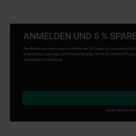
ANMELDEN UND 5 % SPAR
Der Rabatt kann einmalig innerhalb von 30 Tagen im Bauknecht Onlin
zusätzliche Leistungen und Versandkosten. Nicht mit anderen Promo 
erstmaliger Anmeldung.
Diese Seite ist d