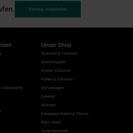
ufen.
Vertrag widerrufen
inien
Unser Shop
g
Waschen & Trocknen
Geschirrspüler
Kochen & Backen
Kühlen & Gefrieren
 Connectivity
Klimaanlagen
Zubehör
Aktionen
n
Kampagne Supreme Silence
Black Week
Studentenrabatt