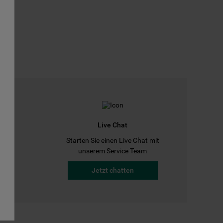
Live Chat
Starten Sie einen Live Chat mit
a
unserem Service Team
Jetzt chatten