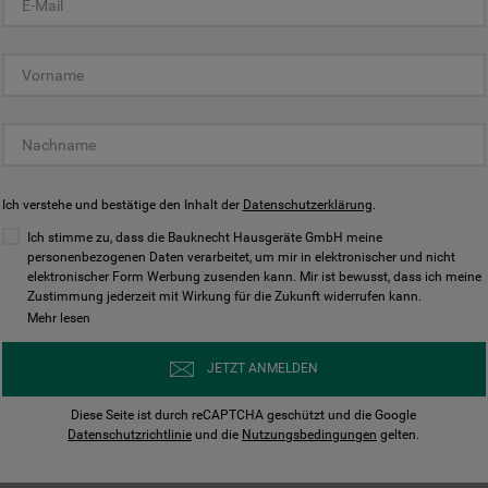
KUNDENCENTER
Ich verstehe und bestätige den Inhalt der
Datenschutzerklärung
.
Ich stimme zu, dass die Bauknecht Hausgeräte GmbH meine
personenbezogenen Daten verarbeitet, um mir in elektronischer und nicht
elektronischer Form Werbung zusenden kann. Mir ist bewusst, dass ich meine
Bedienungsanleitungen
Kontakt
Zustimmung jederzeit mit Wirkung für die Zukunft widerrufen kann.
ungen finden und herunterladen
Wir sind Mo - Sa für Sie d
Mehr lesen
Herunterladen
Jetzt anrufen
JETZT ANMELDEN
Diese Seite ist durch reCAPTCHA geschützt und die Google
Datenschutzrichtlinie
und die
Nutzungsbedingungen
gelten.