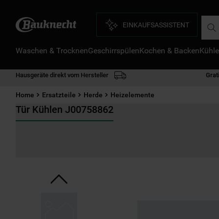
Such
EINKAUFSASSISTENT
Waschen & Trocknen
Geschirrspülen
Kochen & Backen
Kühle
D
1
.
Hausgeräte direkt vom Hersteller
Grat
2
.
Home
Ersatzteile
Herde
Heizelemente
3
.
Tür Kühlen J00758862
4
.
5
.
6
.
7
.
8
.
9
.
1