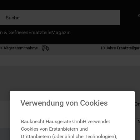
e
n & Gefrieren
IE HÄUFIGSTEN SUCHANFRAGEN
Ersatzteile
Magazin
waschmaschine
is Altgerätemitnahme
10 Jahre Ersatzteilgar
geschirrspülern
kühlgefrierkombination
bko
trockner
kühlschrank
Verwendung von Cookies
Nicht im Bauknecht On
gefrierschrank
mikrowelle
Bauknecht Hausgeräte GmbH verwendet
N
Cookies von Erstanbietern und
toplader
zzgl. Versand
Drittanbietern (oder ähnliche Technologien),
0
.
gefriertruhe