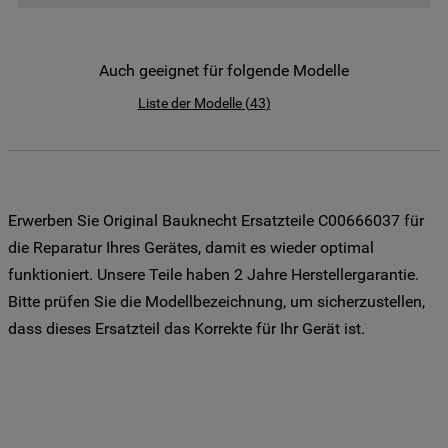
der Weitergabe Ihrer Daten an unsere
Drittanbieter für solche Zwecke zu. Wenn
Sie Ihre Präferenzen festlegen möchten,
Auch geeignet für folgende Modelle
klicken Sie auf die Schaltfläche "Cookie
Liste der Modelle
(
43
)
Einstellungen". Um unsere Cookie-Richtlinie
einzusehen klicken sie auf "Mehr
Informationen" . Wenn Sie auf "Nur
erforderliche Cookies" klicken, werden
lediglich unbedingt erforderliche Cookis
Erwerben Sie Original Bauknecht Ersatzteile C00666037 für
gesetzt. Mehr Informationen
die Reparatur Ihres Gerätes, damit es wieder optimal
https://www.bauknecht.de/seiten/nutzung-
funktioniert. Unsere Teile haben 2 Jahre Herstellergarantie.
von-cookies
Bitte prüfen Sie die Modellbezeichnung, um sicherzustellen,
dass dieses Ersatzteil das Korrekte für Ihr Gerät ist.