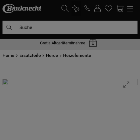
Suche
Gratis Altgerätemitnahme
DIE HÄUFIGSTEN SUCHANFRAGEN
Home
1
Ersatzteile
.
waschmaschine
Herde
Heizelemente
2
.
geschirrspülern
3
.
kühlgefrierkombination
4
.
bko
5
.
trockner
6
.
kühlschrank
7
.
gefrierschrank
8
.
mikrowelle