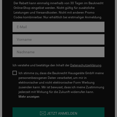
Der Rabatt kann einmalig innerhalb von 30 Tagen im Bauknecht
Online-Shop eingelöst werden. Nicht gültig für zusätzliche
Leistungen und Versandkosten. Nicht mit anderen Promo
Codes kombinierbar. Nur erhältlich bei erstmaliger Anmeldung.
Ich verstehe und bestätige den Inhalt der
Datenschutzerklärung
.
Ich stimme zu, dass die Bauknecht Hausgeräte GmbH meine
personenbezogenen Daten verarbeitet, um mir in
elektronischer und nicht elektronischer Form Werbung
zusenden kann. Mir ist bewusst, dass ich meine Zustimmung
jederzeit mit Wirkung für die Zukunft widerrufen kann.
Mehr anzeigen
JETZT ANMELDEN