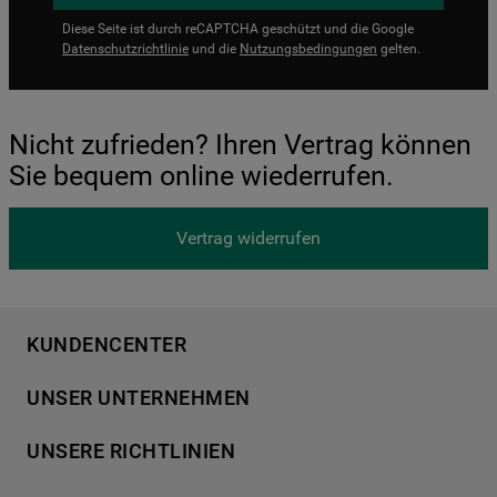
Diese Seite ist durch reCAPTCHA geschützt und die Google
Datenschutzrichtlinie
und die
Nutzungsbedingungen
gelten.
Nicht zufrieden? Ihren Vertrag können
Sie bequem online wiederrufen.
Vertrag widerrufen
KUNDENCENTER
Produktregistrierung
UNSER UNTERNEHMEN
Händlersuche
Über Bauknecht
Häufige Fragen
UNSERE RICHTLINIEN
Für Händler
Kundendienst
Datenschutzerklärung
Karriere