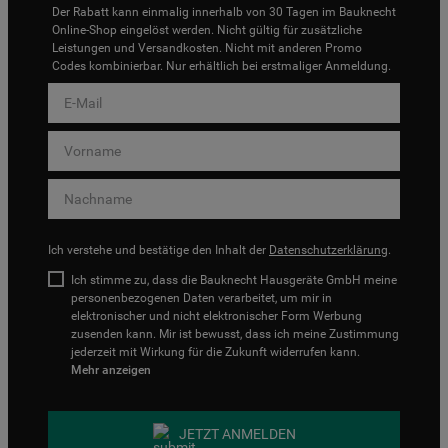
Der Rabatt kann einmalig innerhalb von 30 Tagen im Bauknecht
Online-Shop eingelöst werden. Nicht gültig für zusätzliche
Leistungen und Versandkosten. Nicht mit anderen Promo
Codes kombinierbar. Nur erhältlich bei erstmaliger Anmeldung.
Ich verstehe und bestätige den Inhalt der
Datenschutzerklärung
.
Ich stimme zu, dass die Bauknecht Hausgeräte GmbH meine
personenbezogenen Daten verarbeitet, um mir in
elektronischer und nicht elektronischer Form Werbung
zusenden kann. Mir ist bewusst, dass ich meine Zustimmung
jederzeit mit Wirkung für die Zukunft widerrufen kann.
Mehr anzeigen
JETZT ANMELDEN