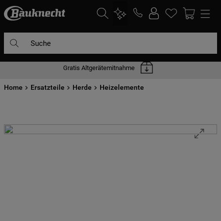
Suche
Gratis Altgerätemitnahme
DIE HÄUFIGSTEN SUCHANFRAGEN
Home
1
Ersatzteile
.
waschmaschine
Herde
Heizelemente
2
.
geschirrspülern
3
.
kühlgefrierkombination
4
.
bko
5
.
trockner
6
.
kühlschrank
7
.
gefrierschrank
8
.
mikrowelle