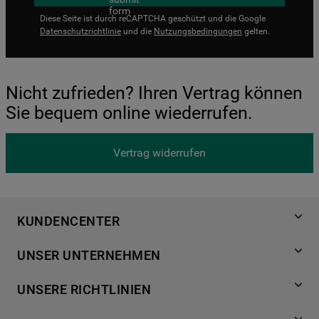
Diese Seite ist durch reCAPTCHA geschützt und die Google
Datenschutzrichtlinie
und die
Nutzungsbedingungen
gelten.
Nicht zufrieden? Ihren Vertrag können
Sie bequem online wiederrufen.
Vertrag widerrufen
KUNDENCENTER
Produktregistrierung
UNSER UNTERNEHMEN
Händlersuche
Über Bauknecht
Häufige Fragen
UNSERE RICHTLINIEN
Für Händler
Kundendienst
Datenschutzerklärung
Karriere