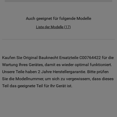
der Weitergabe Ihrer Daten an unsere
Drittanbieter für solche Zwecke zu. Wenn
Sie Ihre Präferenzen festlegen möchten,
Auch geeignet für folgende Modelle
klicken Sie auf die Schaltfläche "Cookie
Liste der Modelle
(
17
)
Einstellungen". Um unsere Cookie-Richtlinie
einzusehen klicken sie auf "Mehr
Informationen" . Wenn Sie auf "Nur
erforderliche Cookies" klicken, werden
lediglich unbedingt erforderliche Cookis
Kaufen Sie Original Bauknecht Ersatzteile C00764422 für die
gesetzt. Mehr Informationen
Wartung Ihres Gerätes, damit es wieder optimal funktioniert.
https://www.bauknecht.de/seiten/nutzung-
Unsere Teile haben 2 Jahre Herstellergarantie. Bitte prüfen
von-cookies
Sie die Modellnummer, um sich zu vergewissern, dass dieses
Teil das geeignete Teil für Ihr Gerät ist.