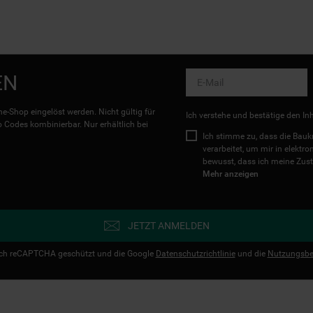
EN
e-Shop eingelöst werden. Nicht gültig für
Ich verstehe und bestätige den In
Codes kombinierbar. Nur erhältlich bei
Ich stimme zu, dass die Ba
verarbeitet, um mir in elektr
bewusst, dass ich meine Zust
Mehr anzeigen
JETZT ANMELDEN
urch reCAPTCHA geschützt und die Google
Datenschutzrichtlinie
und die
Nutzungsbe