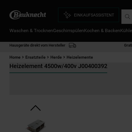
Such
EINKAUFSASSISTENT
Waschen & Trocknen
Geschirrspülen
Kochen & Backen
Kühle
D
1
.
Hausgeräte direkt vom Hersteller
Grat
2
.
Home
Ersatzteile
Herde
Heizelemente
3
.
Heizelement 4500w/400v J00400392
4
.
5
.
6
.
7
.
8
.
9
.
1