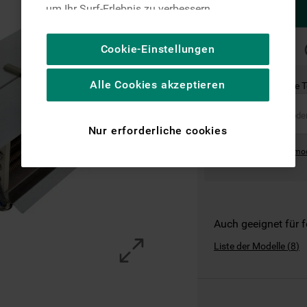
um Ihr Surf-Erlebnis zu verbessern
(unbedingt erforderliche Cookies), um unser
Publikum zu messen (Leistungs-Cookies),
SCHNELLE
Cookie-Einstellungen
LIEFERUNG
um die redaktionellen Inhalte der Website
basierend auf Ihrer Nutzung der Website zu
Alle Cookies akzeptieren
Ist dies das richtige 
personalisieren, die Funktionalität der
Website zu verbessern und Ihnen
spezifische Funktionen anzubieten
Nur erforderliche cookies
(Funktionelle-Cookies) und für
Where can I find the mo
personalisierte und nicht personalisierte
Werbung basierend auf Ihren
Gewohnheiten, Interaktionen mit unseren
Websites, Werbeanzeigen und Interessen
(einschließlich über Drittanbieter und auf
Auch geeignet für 
anderen Websites oder sozialen
Liste der Modelle
(
8
)
Plattformen, beispielsweise Google LLC –
weitere Informationen zu den
Datenschutzbestimmungen von Google
finden Sie hier: