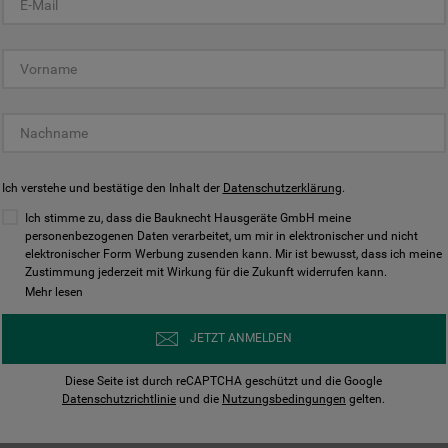
KUNDENCENTER
Ich verstehe und bestätige den Inhalt der
Datenschutzerklärung
.
Ich stimme zu, dass die Bauknecht Hausgeräte GmbH meine
personenbezogenen Daten verarbeitet, um mir in elektronischer und nicht
elektronischer Form Werbung zusenden kann. Mir ist bewusst, dass ich meine
Bedienungsanleitungen
Kontakt
Zustimmung jederzeit mit Wirkung für die Zukunft widerrufen kann.
ungen finden und herunterladen
Wir sind Mo - Sa für Sie d
Mehr lesen
Herunterladen
Jetzt anrufen
JETZT ANMELDEN
Diese Seite ist durch reCAPTCHA geschützt und die Google
Datenschutzrichtlinie
und die
Nutzungsbedingungen
gelten.