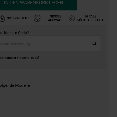
IN DEN WARENKORB LEGEN
GROSSE A
14 TAGE
ORIGINAL TEILE
USWAHL
RÜCKGABERECHT
Teil für mein Gerät?
del name or industrial code?
folgende Modelle