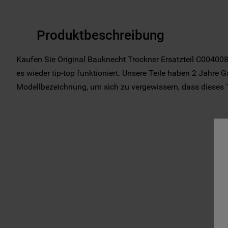
Produktbeschreibung
Kaufen Sie Original Bauknecht Trockner Ersatzteil C004008
es wieder tip-top funktioniert. Unsere Teile haben 2 Jahre Ga
Modellbezeichnung, um sich zu vergewissern, dass dieses Tei