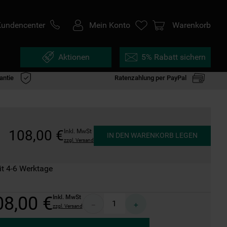
Kundencenter
Mein Konto
Warenkorb
Aktionen
5% Rabatt sichern
antie
Ratenzahlung per PayPal
108
,
00
€
Inkl. MwSt
IN DEN WARENKORB LEGEN
zzgl. Versand
it 4-6 Werktage
08
,
00
€
Inkl. MwSt
－
＋
zzgl. Versand