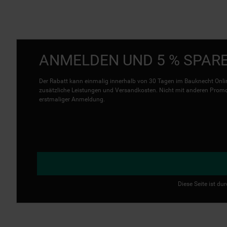
ANMELDEN UND 5 % SPAR
Der Rabatt kann einmalig innerhalb von 30 Tagen im Bauknecht Onlin
zusätzliche Leistungen und Versandkosten. Nicht mit anderen Promo 
erstmaliger Anmeldung.
Diese Seite ist d