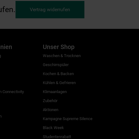
ufen.
Vertrag widerrufen
inien
Unser Shop
g
Waschen & Trocknen
Geschirrspüler
Kochen & Backen
Kühlen & Gefrieren
 Connectivity
Klimaanlagen
Zubehör
Aktionen
n
Kampagne Supreme Silence
Black Week
Studentenrabatt