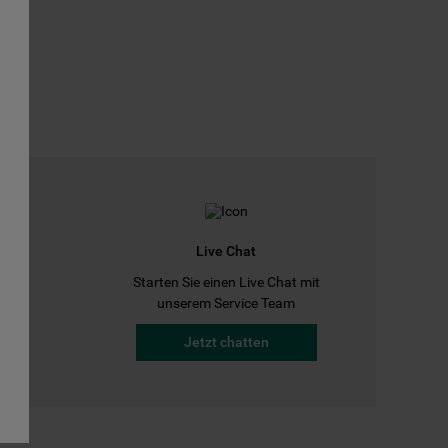
Live Chat
Starten Sie einen Live Chat mit
a
unserem Service Team
Jetzt chatten