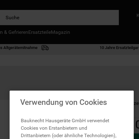
e
n & Gefrieren
IE HÄUFIGSTEN SUCHANFRAGEN
Ersatzteile
Magazin
waschmaschine
is Altgerätemitnahme
10 Jahre Ersatzteilgar
geschirrspülern
kühlgefrierkombination
bko
trockner
kühlschrank
Verwendung von Cookies
Auf Lager: Lieferze
gefrierschrank
mikrowelle
Bauknecht Hausgeräte GmbH verwendet
1
Cookies von Erstanbietern und
toplader
Drittanbietern (oder ähnliche Technologien),
0
.
gefriertruhe