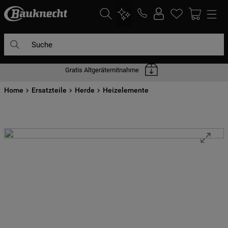
Suche
Gratis Altgerätemitnahme
DIE HÄUFIGSTEN SUCHANFRAGEN
Home
1
Ersatzteile
.
waschmaschine
Herde
Heizelemente
2
.
geschirrspülern
3
.
kühlgefrierkombination
4
.
bko
5
.
trockner
6
.
kühlschrank
7
.
gefrierschrank
8
.
mikrowelle