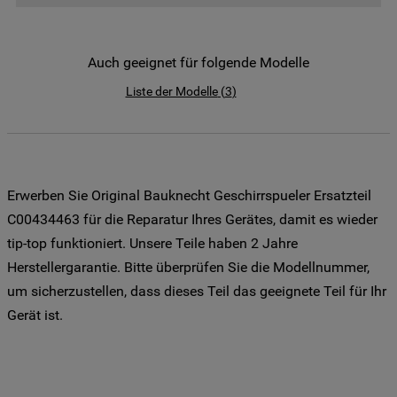
der Weitergabe Ihrer Daten an unsere
Drittanbieter für solche Zwecke zu. Wenn
Sie Ihre Präferenzen festlegen möchten,
Auch geeignet für folgende Modelle
klicken Sie auf die Schaltfläche "Cookie
Liste der Modelle
(
3
)
Einstellungen". Um unsere Cookie-Richtlinie
einzusehen klicken sie auf "Mehr
Informationen" . Wenn Sie auf "Nur
erforderliche Cookies" klicken, werden
lediglich unbedingt erforderliche Cookis
Erwerben Sie Original Bauknecht Geschirrspueler Ersatzteil
gesetzt. Mehr Informationen
C00434463 für die Reparatur Ihres Gerätes, damit es wieder
https://www.bauknecht.de/seiten/nutzung-
tip-top funktioniert. Unsere Teile haben 2 Jahre
von-cookies
Herstellergarantie. Bitte überprüfen Sie die Modellnummer,
um sicherzustellen, dass dieses Teil das geeignete Teil für Ihr
Gerät ist.