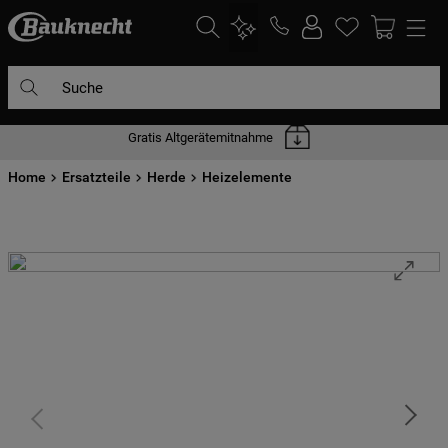
Suche
Gratis Altgerätemitnahme
DIE HÄUFIGSTEN SUCHANFRAGEN
Home
1
Ersatzteile
.
waschmaschine
Herde
Heizelemente
2
.
geschirrspülern
3
.
kühlgefrierkombination
4
.
bko
5
.
kühlschrank
6
.
trockner
7
.
gefrierschrank
8
.
mikrowelle