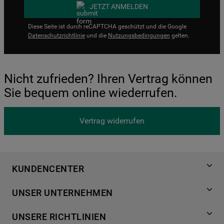
JETZT ANMELDEN
Diese Seite ist durch reCAPTCHA geschützt und die Google
Datenschutzrichtlinie
und die
Nutzungsbedingungen
gelten.
Nicht zufrieden? Ihren Vertrag können
Sie bequem online wiederrufen.
Vertrag widerrufen
KUNDENCENTER
Produktregistrierung
UNSER UNTERNEHMEN
Händlersuche
Über Bauknecht
Häufige Fragen
UNSERE RICHTLINIEN
Für Händler