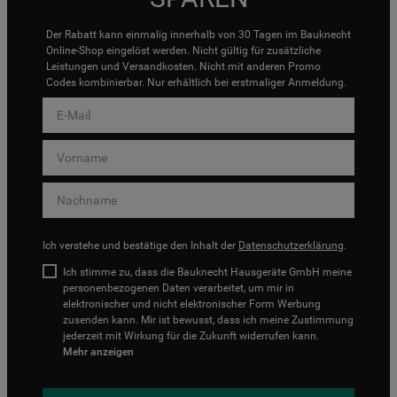
Der Rabatt kann einmalig innerhalb von 30 Tagen im Bauknecht
Online-Shop eingelöst werden. Nicht gültig für zusätzliche
Leistungen und Versandkosten. Nicht mit anderen Promo
Codes kombinierbar. Nur erhältlich bei erstmaliger Anmeldung.
Ich verstehe und bestätige den Inhalt der
Datenschutzerklärung
.
Ich stimme zu, dass die Bauknecht Hausgeräte GmbH meine
personenbezogenen Daten verarbeitet, um mir in
elektronischer und nicht elektronischer Form Werbung
zusenden kann. Mir ist bewusst, dass ich meine Zustimmung
jederzeit mit Wirkung für die Zukunft widerrufen kann.
Mehr anzeigen