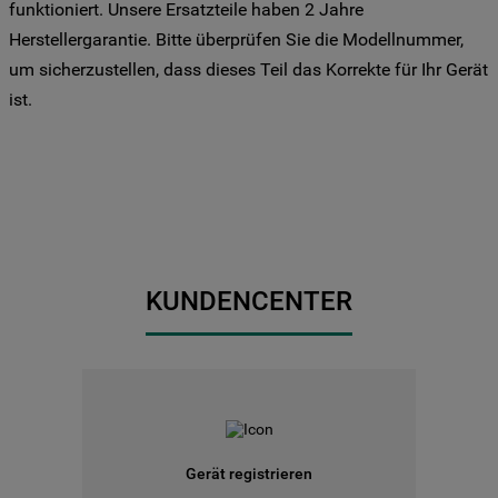
Drittanbieter für solche Zwecke zu. Wenn
funktioniert. Unsere Ersatzteile haben 2 Jahre
Sie Ihre Präferenzen festlegen möchten,
Herstellergarantie. Bitte überprüfen Sie die Modellnummer,
klicken Sie auf die Schaltfläche "Cookie
um sicherzustellen, dass dieses Teil das Korrekte für Ihr Gerät
Einstellungen". Um unsere Cookie-Richtlinie
ist.
einzusehen klicken sie auf "Mehr
Informationen" . Wenn Sie auf "Nur
erforderliche Cookies" klicken, werden
lediglich unbedingt erforderliche Cookis
gesetzt. Mehr Informationen
https://www.bauknecht.de/seiten/nutzung-
von-cookies
KUNDENCENTER
Gerät registrieren