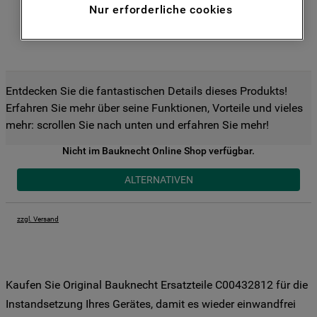
Nur erforderliche cookies
Funktionen anzubieten (Funktionelle-
Cookies) und für personalisierte und nicht
personalisierte Werbung basierend auf
Ihren Gewohnheiten, Interaktionen mit
unseren Websites, Werbeanzeigen und
Entdecken Sie die fantastischen Details dieses Produkts!
Interessen (einschließlich über Drittanbieter
Erfahren Sie mehr über seine Funktionen, Vorteile und vieles
und auf anderen Websites oder sozialen
mehr: scrollen Sie nach unten und erfahren Sie mehr!
Plattformen, beispielsweise Google LLC –
weitere Informationen zu den
Nicht im Bauknecht Online Shop verfügbar.
Datenschutzbestimmungen von Google
ALTERNATIVEN
finden Sie hier:
https://business.safety.google/privacy/
(Profiling- und Marketing-Cookies).
zzgl. Versand
Indem Sie auf die Schaltfläche "Alle
Cookies akzeptieren" klicken, stimmen Sie
der Verwendung all unserer Cookies und
Kaufen Sie Original Bauknecht Ersatzteile C00432812 für die
der Weitergabe Ihrer Daten an unsere
Instandsetzung Ihres Gerätes, damit es wieder einwandfrei