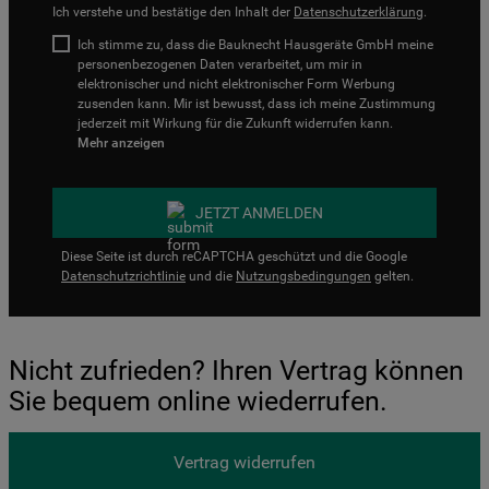
Ich verstehe und bestätige den Inhalt der
Datenschutzerklärung
.
Ich stimme zu, dass die Bauknecht Hausgeräte GmbH meine
personenbezogenen Daten verarbeitet, um mir in
elektronischer und nicht elektronischer Form Werbung
zusenden kann. Mir ist bewusst, dass ich meine Zustimmung
jederzeit mit Wirkung für die Zukunft widerrufen kann.
Mehr anzeigen
JETZT ANMELDEN
Diese Seite ist durch reCAPTCHA geschützt und die Google
Datenschutzrichtlinie
und die
Nutzungsbedingungen
gelten.
Nicht zufrieden? Ihren Vertrag können
Sie bequem online wiederrufen.
Vertrag widerrufen