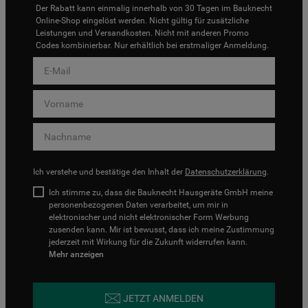
Der Rabatt kann einmalig innerhalb von 30 Tagen im Bauknecht
Online-Shop eingelöst werden. Nicht gültig für zusätzliche
Leistungen und Versandkosten. Nicht mit anderen Promo
Codes kombinierbar. Nur erhältlich bei erstmaliger Anmeldung.
Ich verstehe und bestätige den Inhalt der
Datenschutzerklärung
.
Ich stimme zu, dass die Bauknecht Hausgeräte GmbH meine
personenbezogenen Daten verarbeitet, um mir in
elektronischer und nicht elektronischer Form Werbung
zusenden kann. Mir ist bewusst, dass ich meine Zustimmung
jederzeit mit Wirkung für die Zukunft widerrufen kann.
Mehr anzeigen
JETZT ANMELDEN