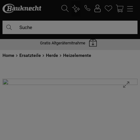
Suche
Gratis Altgerätemitnahme
DIE HÄUFIGSTEN SUCHANFRAGEN
Home
1
Ersatzteile
.
waschmaschine
Herde
Heizelemente
2
.
geschirrspülern
3
.
kühlgefrierkombination
4
.
bko
5
.
trockner
6
.
kühlschrank
7
.
gefrierschrank
8
.
mikrowelle