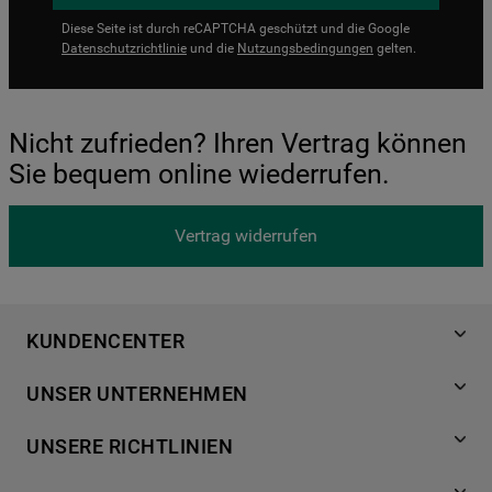
Diese Seite ist durch reCAPTCHA geschützt und die Google
Datenschutzrichtlinie
und die
Nutzungsbedingungen
gelten.
Nicht zufrieden? Ihren Vertrag können
Sie bequem online wiederrufen.
Vertrag widerrufen
KUNDENCENTER
Produktregistrierung
UNSER UNTERNEHMEN
Händlersuche
Über Bauknecht
Häufige Fragen
UNSERE RICHTLINIEN
Für Händler
Kundendienst
Datenschutzerklärung
Karriere