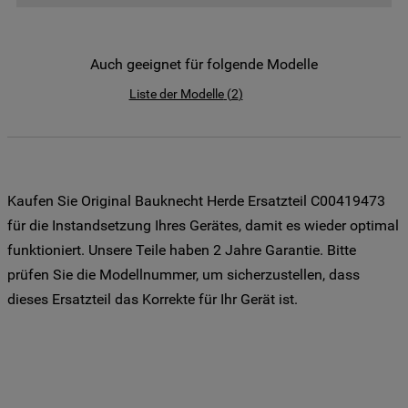
der Weitergabe Ihrer Daten an unsere
Drittanbieter für solche Zwecke zu. Wenn
Sie Ihre Präferenzen festlegen möchten,
Auch geeignet für folgende Modelle
klicken Sie auf die Schaltfläche "Cookie
Liste der Modelle
(
2
)
Einstellungen". Um unsere Cookie-Richtlinie
einzusehen klicken sie auf "Mehr
Informationen" . Wenn Sie auf "Nur
erforderliche Cookies" klicken, werden
lediglich unbedingt erforderliche Cookis
Kaufen Sie Original Bauknecht Herde Ersatzteil C00419473
gesetzt. Mehr Informationen
für die Instandsetzung Ihres Gerätes, damit es wieder optimal
https://www.bauknecht.de/seiten/nutzung-
funktioniert. Unsere Teile haben 2 Jahre Garantie. Bitte
von-cookies
prüfen Sie die Modellnummer, um sicherzustellen, dass
dieses Ersatzteil das Korrekte für Ihr Gerät ist.