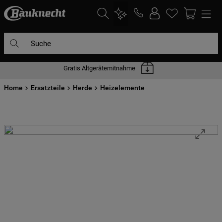
Suche
Gratis Altgerätemitnahme
DIE HÄUFIGSTEN SUCHANFRAGEN
Home
1
Ersatzteile
.
waschmaschine
Herde
Heizelemente
2
.
geschirrspülern
3
.
kühlgefrierkombination
4
.
bko
5
.
trockner
6
.
kühlschrank
7
.
gefrierschrank
8
.
mikrowelle