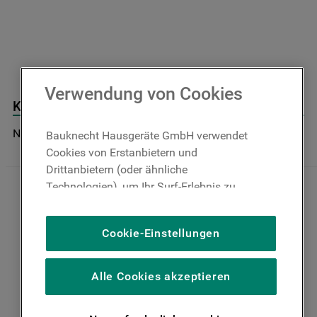
9
.
toplader
10
.
gefriertruhe
Verwendung von Cookies
Kontrolleinheit Wave, Programmiert J00425058
Nicht im Bauknecht Online Shop verfügbar
Bauknecht Hausgeräte GmbH verwendet
Cookies von Erstanbietern und
Drittanbietern (oder ähnliche
Technologien), um Ihr Surf-Erlebnis zu
verbessern (unbedingt erforderliche
Cookies), um unser Publikum zu messen
Cookie-Einstellungen
(Leistungs-Cookies), um die redaktionellen
Inhalte der Website basierend auf Ihrer
Nutzung der Website zu personalisieren,
Alle Cookies akzeptieren
die Funktionalität der Website zu
verbessern und Ihnen spezifische