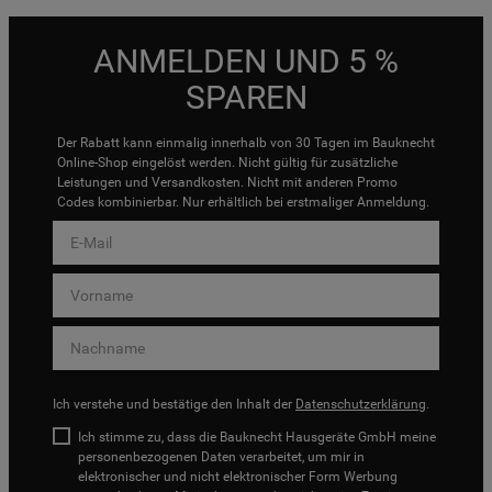
ANMELDEN UND 5 %
SPAREN
Der Rabatt kann einmalig innerhalb von 30 Tagen im Bauknecht
Online-Shop eingelöst werden. Nicht gültig für zusätzliche
Leistungen und Versandkosten. Nicht mit anderen Promo
Codes kombinierbar. Nur erhältlich bei erstmaliger Anmeldung.
Ich verstehe und bestätige den Inhalt der
Datenschutzerklärung
.
Ich stimme zu, dass die Bauknecht Hausgeräte GmbH meine
personenbezogenen Daten verarbeitet, um mir in
elektronischer und nicht elektronischer Form Werbung