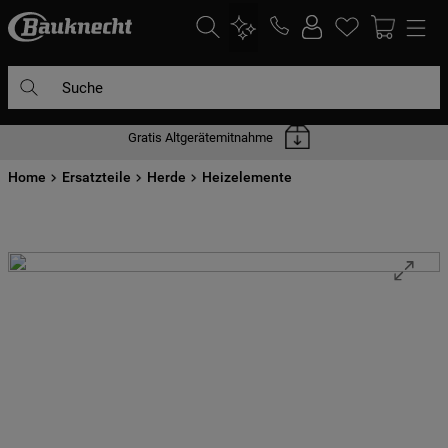
Suche
Gratis Altgerätemitnahme
DIE HÄUFIGSTEN SUCHANFRAGEN
Home
1
Ersatzteile
.
waschmaschine
Herde
Heizelemente
2
.
geschirrspülern
3
.
kühlgefrierkombination
4
.
bko
5
.
trockner
6
.
kühlschrank
7
.
gefrierschrank
8
.
mikrowelle