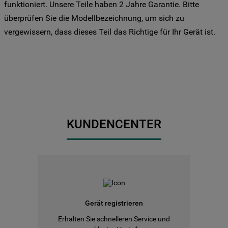
funktioniert. Unsere Teile haben 2 Jahre Garantie. Bitte
Sie Ihre Präferenzen festlegen möchten,
überprüfen Sie die Modellbezeichnung, um sich zu
klicken Sie auf die Schaltfläche "Cookie
vergewissern, dass dieses Teil das Richtige für Ihr Gerät ist.
Einstellungen". Um unsere Cookie-Richtlinie
einzusehen klicken sie auf "Mehr
Informationen" . Wenn Sie auf "Nur
erforderliche Cookies" klicken, werden
lediglich unbedingt erforderliche Cookis
gesetzt. Mehr Informationen
https://www.bauknecht.de/seiten/nutzung-
von-cookies
KUNDENCENTER
Gerät registrieren
Erhalten Sie schnelleren Service und