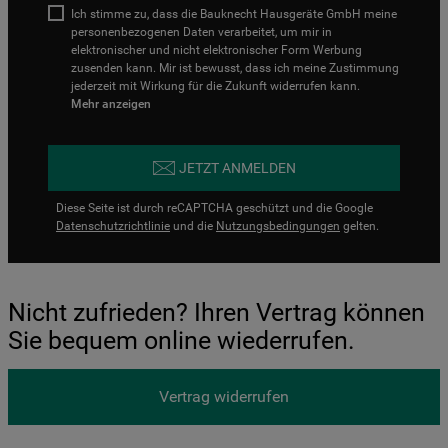
Ich stimme zu, dass die Bauknecht Hausgeräte GmbH meine
personenbezogenen Daten verarbeitet, um mir in
elektronischer und nicht elektronischer Form Werbung
zusenden kann. Mir ist bewusst, dass ich meine Zustimmung
jederzeit mit Wirkung für die Zukunft widerrufen kann.
Mehr anzeigen
JETZT ANMELDEN
Diese Seite ist durch reCAPTCHA geschützt und die Google
Datenschutzrichtlinie
und die
Nutzungsbedingungen
gelten.
Nicht zufrieden? Ihren Vertrag können
Sie bequem online wiederrufen.
Vertrag widerrufen