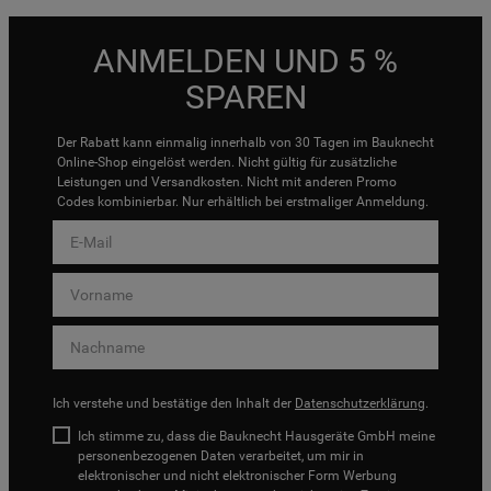
ANMELDEN UND 5 %
SPAREN
Der Rabatt kann einmalig innerhalb von 30 Tagen im Bauknecht
Online-Shop eingelöst werden. Nicht gültig für zusätzliche
Leistungen und Versandkosten. Nicht mit anderen Promo
Codes kombinierbar. Nur erhältlich bei erstmaliger Anmeldung.
Ich verstehe und bestätige den Inhalt der
Datenschutzerklärung
.
Ich stimme zu, dass die Bauknecht Hausgeräte GmbH meine
personenbezogenen Daten verarbeitet, um mir in
elektronischer und nicht elektronischer Form Werbung