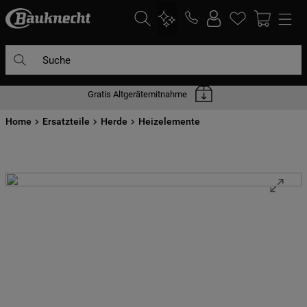
Suche
Gratis Altgerätemitnahme
DIE HÄUFIGSTEN SUCHANFRAGEN
Home
1
Ersatzteile
.
waschmaschine
Herde
Heizelemente
2
.
geschirrspülern
3
.
kühlgefrierkombination
4
.
bko
5
.
trockner
6
.
kühlschrank
7
.
gefrierschrank
8
.
mikrowelle