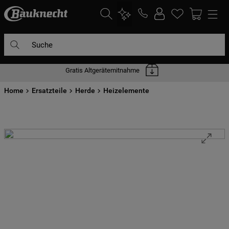
Suche
Gratis Altgerätemitnahme
DIE HÄUFIGSTEN SUCHANFRAGEN
Home
1
Ersatzteile
.
waschmaschine
Herde
Heizelemente
2
.
geschirrspülern
3
.
kühlgefrierkombination
4
.
bko
5
.
trockner
6
.
kühlschrank
7
.
mikrowelle
8
.
toplader