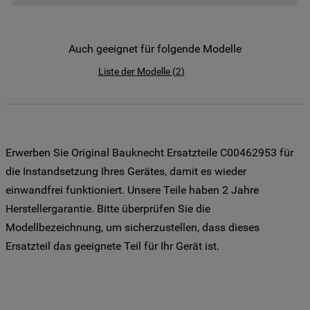
der Weitergabe Ihrer Daten an unsere
Drittanbieter für solche Zwecke zu. Wenn
Sie Ihre Präferenzen festlegen möchten,
Auch geeignet für folgende Modelle
klicken Sie auf die Schaltfläche "Cookie
Liste der Modelle
(
2
)
Einstellungen". Um unsere Cookie-Richtlinie
einzusehen klicken sie auf "Mehr
Informationen" . Wenn Sie auf "Nur
erforderliche Cookies" klicken, werden
lediglich unbedingt erforderliche Cookis
Erwerben Sie Original Bauknecht Ersatzteile C00462953 für
gesetzt. Mehr Informationen
die Instandsetzung Ihres Gerätes, damit es wieder
https://www.bauknecht.de/seiten/nutzung-
einwandfrei funktioniert. Unsere Teile haben 2 Jahre
von-cookies
Herstellergarantie. Bitte überprüfen Sie die
Modellbezeichnung, um sicherzustellen, dass dieses
Ersatzteil das geeignete Teil für Ihr Gerät ist.