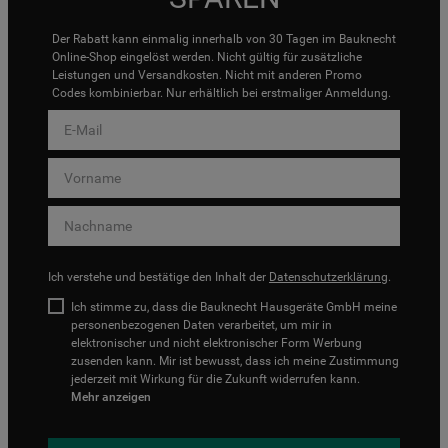
Der Rabatt kann einmalig innerhalb von 30 Tagen im Bauknecht
Online-Shop eingelöst werden. Nicht gültig für zusätzliche
Leistungen und Versandkosten. Nicht mit anderen Promo
Codes kombinierbar. Nur erhältlich bei erstmaliger Anmeldung.
Ich verstehe und bestätige den Inhalt der
Datenschutzerklärung
.
Ich stimme zu, dass die Bauknecht Hausgeräte GmbH meine
personenbezogenen Daten verarbeitet, um mir in
elektronischer und nicht elektronischer Form Werbung
zusenden kann. Mir ist bewusst, dass ich meine Zustimmung
jederzeit mit Wirkung für die Zukunft widerrufen kann.
Mehr anzeigen