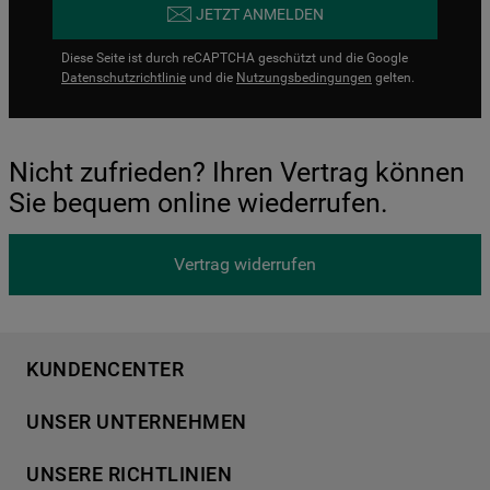
JETZT ANMELDEN
Diese Seite ist durch reCAPTCHA geschützt und die Google
Datenschutzrichtlinie
und die
Nutzungsbedingungen
gelten.
Nicht zufrieden? Ihren Vertrag können
Sie bequem online wiederrufen.
Vertrag widerrufen
KUNDENCENTER
Produktregistrierung
UNSER UNTERNEHMEN
Händlersuche
Über Bauknecht
Häufige Fragen
UNSERE RICHTLINIEN
Für Händler