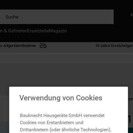
e
n & Gefrieren
IE HÄUFIGSTEN SUCHANFRAGEN
Ersatzteile
Magazin
waschmaschine
is Altgerätemitnahme
10 Jahre Ersatzteilgar
geschirrspülern
kühlgefrierkombination
bko
trockner
kühlschrank
Verwendung von Cookies
Auf Lager: Lieferze
mikrowelle
toplader
Bauknecht Hausgeräte GmbH verwendet
1
Cookies von Erstanbietern und
gefriertruhe
Drittanbietern (oder ähnliche Technologien),
0
.
kühl-gefrierkombination freistehend