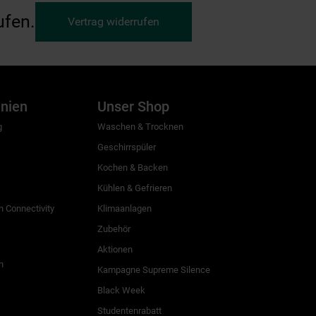
ufen.
Vertrag widerrufen
inien
Unser Shop
g
Waschen & Trocknen
Geschirrspüler
Kochen & Backen
Kühlen & Gefrieren
 Connectivity
Klimaanlagen
Zubehör
Aktionen
n
Kampagne Supreme Silence
Black Week
Studentenrabatt