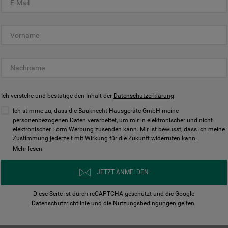
KUNDENCENTER
Ich verstehe und bestätige den Inhalt der
Datenschutzerklärung
.
Ich stimme zu, dass die Bauknecht Hausgeräte GmbH meine
personenbezogenen Daten verarbeitet, um mir in elektronischer und nicht
elektronischer Form Werbung zusenden kann. Mir ist bewusst, dass ich meine
Bedienungsanleitungen
Kontakt
Zustimmung jederzeit mit Wirkung für die Zukunft widerrufen kann.
ungen finden und herunterladen
Wir sind Mo - Sa für Sie d
Mehr lesen
Herunterladen
Jetzt anrufen
JETZT ANMELDEN
Diese Seite ist durch reCAPTCHA geschützt und die Google
Datenschutzrichtlinie
und die
Nutzungsbedingungen
gelten.