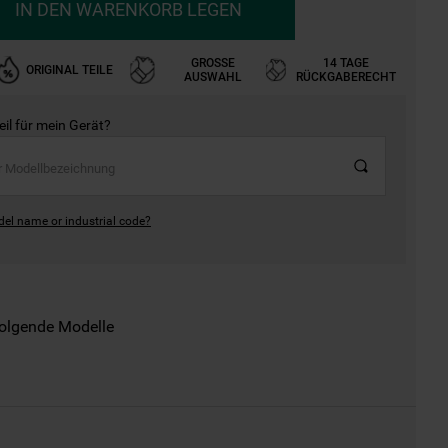
IN DEN WARENKORB LEGEN
GROSSE A
14 TAGE
ORIGINAL TEILE
USWAHL
RÜCKGABERECHT
Teil für mein Gerät?
del name or industrial code?
folgende Modelle