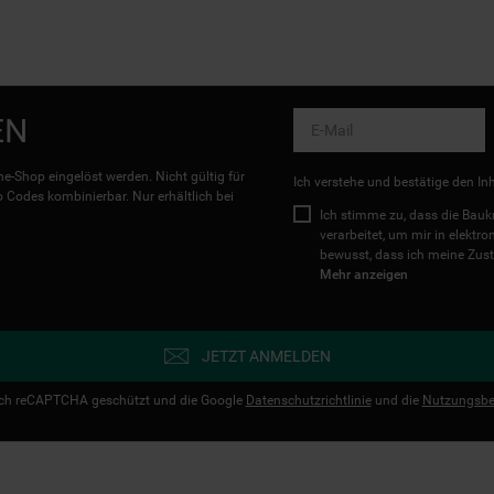
EN
e-Shop eingelöst werden. Nicht gültig für
Ich verstehe und bestätige den In
Codes kombinierbar. Nur erhältlich bei
Ich stimme zu, dass die Ba
verarbeitet, um mir in elektr
bewusst, dass ich meine Zust
Mehr anzeigen
JETZT ANMELDEN
urch reCAPTCHA geschützt und die Google
Datenschutzrichtlinie
und die
Nutzungsbe