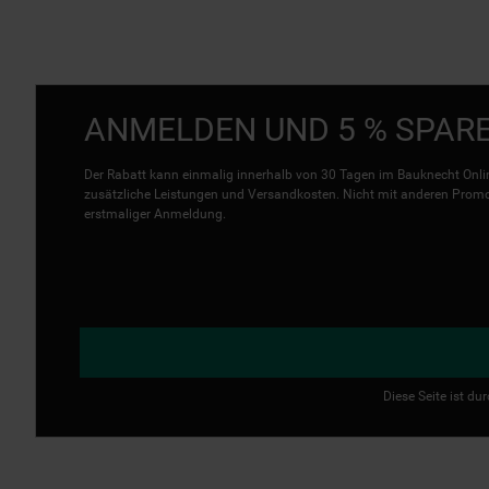
ANMELDEN UND 5 % SPAR
Der Rabatt kann einmalig innerhalb von 30 Tagen im Bauknecht Onlin
zusätzliche Leistungen und Versandkosten. Nicht mit anderen Promo 
erstmaliger Anmeldung.
Diese Seite ist d