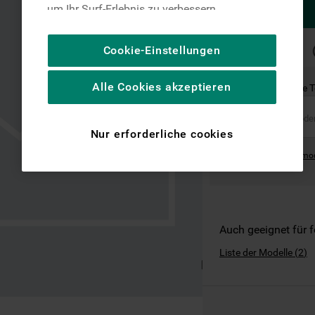
um Ihr Surf-Erlebnis zu verbessern
(unbedingt erforderliche Cookies), um unser
Publikum zu messen (Leistungs-Cookies),
SCHNELLE
Cookie-Einstellungen
LIEFERUNG
um die redaktionellen Inhalte der Website
basierend auf Ihrer Nutzung der Website zu
Alle Cookies akzeptieren
Ist dies das richtige 
personalisieren, die Funktionalität der
Website zu verbessern und Ihnen
spezifische Funktionen anzubieten
Nur erforderliche cookies
(Funktionelle-Cookies) und für
Where can I find the mo
personalisierte und nicht personalisierte
Werbung basierend auf Ihren
Gewohnheiten, Interaktionen mit unseren
Websites, Werbeanzeigen und Interessen
(einschließlich über Drittanbieter und auf
Auch geeignet für 
anderen Websites oder sozialen
Liste der Modelle
(
2
)
Plattformen, beispielsweise Google LLC –
weitere Informationen zu den
Datenschutzbestimmungen von Google
finden Sie hier: