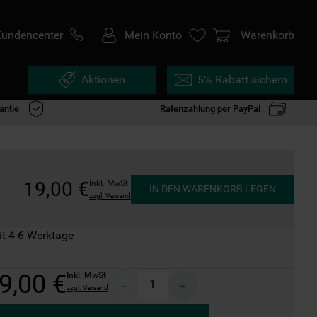
Kundencenter
Mein Konto
Warenkorb
Aktionen
5% Rabatt sichern
antie
Ratenzahlung per PayPal
19
,
00
€
Inkl. MwSt
IN DEN WARENKORB LEGEN
zzgl. Versand
it 4-6 Werktage
9
,
00
€
Inkl. MwSt
－
＋
zzgl. Versand