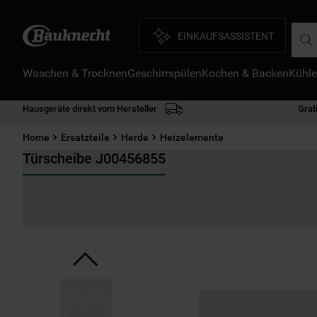
Such
EINKAUFSASSISTENT
Waschen & Trocknen
Geschirrspülen
Kochen & Backen
Kühle
D
1
.
Hausgeräte direkt vom Hersteller
Grat
2
.
Home
Ersatzteile
Herde
Heizelemente
3
.
Türscheibe J00456855
4
.
5
.
6
.
7
.
8
.
9
.
1