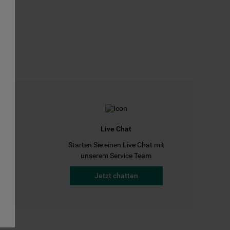
Live Chat
Starten Sie einen Live Chat mit
a
unserem Service Team
Jetzt chatten