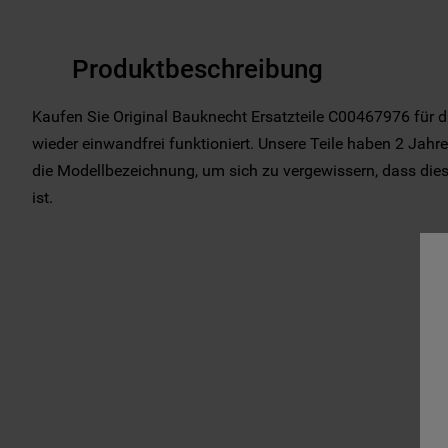
Produktbeschreibung
Kaufen Sie Original Bauknecht Ersatzteile C00467976 für d
wieder einwandfrei funktioniert. Unsere Teile haben 2 Jahre 
die Modellbezeichnung, um sich zu vergewissern, dass dieses
ist.