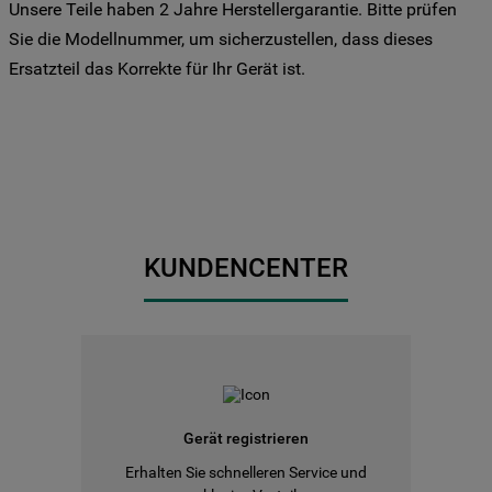
Unsere Teile haben 2 Jahre Herstellergarantie. Bitte prüfen
Sie Ihre Präferenzen festlegen möchten,
Sie die Modellnummer, um sicherzustellen, dass dieses
klicken Sie auf die Schaltfläche "Cookie
Ersatzteil das Korrekte für Ihr Gerät ist.
Einstellungen". Um unsere Cookie-Richtlinie
einzusehen klicken sie auf "Mehr
Informationen" . Wenn Sie auf "Nur
erforderliche Cookies" klicken, werden
lediglich unbedingt erforderliche Cookis
gesetzt. Mehr Informationen
https://www.bauknecht.de/seiten/nutzung-
von-cookies
KUNDENCENTER
Gerät registrieren
Erhalten Sie schnelleren Service und