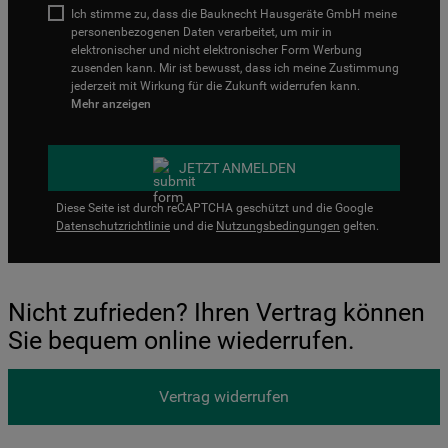
Ich stimme zu, dass die Bauknecht Hausgeräte GmbH meine
personenbezogenen Daten verarbeitet, um mir in
elektronischer und nicht elektronischer Form Werbung
zusenden kann. Mir ist bewusst, dass ich meine Zustimmung
jederzeit mit Wirkung für die Zukunft widerrufen kann.
Mehr anzeigen
JETZT ANMELDEN
Diese Seite ist durch reCAPTCHA geschützt und die Google
Datenschutzrichtlinie
und die
Nutzungsbedingungen
gelten.
Nicht zufrieden? Ihren Vertrag können
Sie bequem online wiederrufen.
Vertrag widerrufen