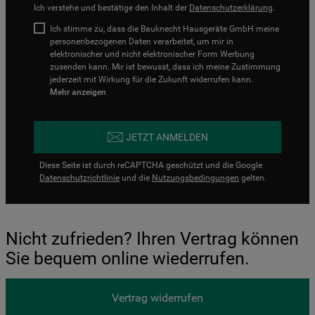
Ich verstehe und bestätige den Inhalt der
Datenschutzerklärung
.
Ich stimme zu, dass die Bauknecht Hausgeräte GmbH meine
personenbezogenen Daten verarbeitet, um mir in
elektronischer und nicht elektronischer Form Werbung
zusenden kann. Mir ist bewusst, dass ich meine Zustimmung
jederzeit mit Wirkung für die Zukunft widerrufen kann.
Mehr anzeigen
JETZT ANMELDEN
Diese Seite ist durch reCAPTCHA geschützt und die Google
Datenschutzrichtlinie
und die
Nutzungsbedingungen
gelten.
Nicht zufrieden? Ihren Vertrag können
Sie bequem online wiederrufen.
Vertrag widerrufen