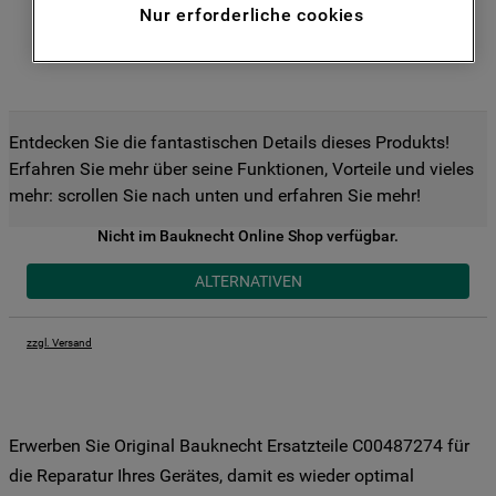
Nur erforderliche cookies
Funktionen anzubieten (Funktionelle-
Cookies) und für personalisierte und nicht
personalisierte Werbung basierend auf
Ihren Gewohnheiten, Interaktionen mit
unseren Websites, Werbeanzeigen und
Entdecken Sie die fantastischen Details dieses Produkts!
Interessen (einschließlich über Drittanbieter
Erfahren Sie mehr über seine Funktionen, Vorteile und vieles
und auf anderen Websites oder sozialen
mehr: scrollen Sie nach unten und erfahren Sie mehr!
Plattformen, beispielsweise Google LLC –
weitere Informationen zu den
Nicht im Bauknecht Online Shop verfügbar.
Datenschutzbestimmungen von Google
ALTERNATIVEN
finden Sie hier:
https://business.safety.google/privacy/
(Profiling- und Marketing-Cookies).
zzgl. Versand
Indem Sie auf die Schaltfläche "Alle
Cookies akzeptieren" klicken, stimmen Sie
der Verwendung all unserer Cookies und
Erwerben Sie Original Bauknecht Ersatzteile C00487274 für
der Weitergabe Ihrer Daten an unsere
die Reparatur Ihres Gerätes, damit es wieder optimal