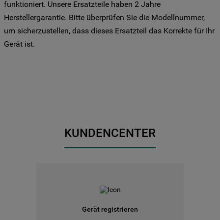
Drittanbieter für solche Zwecke zu. Wenn
funktioniert. Unsere Ersatzteile haben 2 Jahre
Sie Ihre Präferenzen festlegen möchten,
Herstellergarantie. Bitte überprüfen Sie die Modellnummer,
klicken Sie auf die Schaltfläche "Cookie
um sicherzustellen, dass dieses Ersatzteil das Korrekte für Ihr
Einstellungen". Um unsere Cookie-Richtlinie
Gerät ist.
einzusehen klicken sie auf "Mehr
Informationen" . Wenn Sie auf "Nur
erforderliche Cookies" klicken, werden
lediglich unbedingt erforderliche Cookis
gesetzt. Mehr Informationen
https://www.bauknecht.de/seiten/nutzung-
von-cookies
KUNDENCENTER
Gerät registrieren