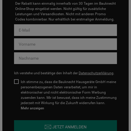
Der Rabatt kann einmalig innerhalb von 30 Tagen im Bauknecht
Online-Shop eingelöst werden. Nicht gültig für zusätzliche
Leistungen und Versandkosten. Nicht mit anderen Promo
Codes kombinierbar. Nur erhältlich bei erstmaliger Anmeldung.
Ich verstehe und bestätige den Inhalt der
Datenschutzerklärung
.
Ich stimme zu, dass die Bauknecht Hausgeräte GmbH meine
personenbezogenen Daten verarbeitet, um mir in
elektronischer und nicht elektronischer Form Werbung
zusenden kann. Mir ist bewusst, dass ich meine Zustimmung
jederzeit mit Wirkung für die Zukunft widerrufen kann.
Mehr anzeigen
JETZT ANMELDEN