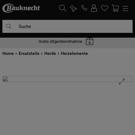
Suche
Gratis Altgerätemitnahme
DIE HÄUFIGSTEN SUCHANFRAGEN
Home
1
Ersatzteile
.
waschmaschine
Herde
Heizelemente
2
.
geschirrspülern
3
.
kühlgefrierkombination
4
.
bko
5
.
trockner
6
.
kühlschrank
7
.
gefrierschrank
8
.
mikrowelle