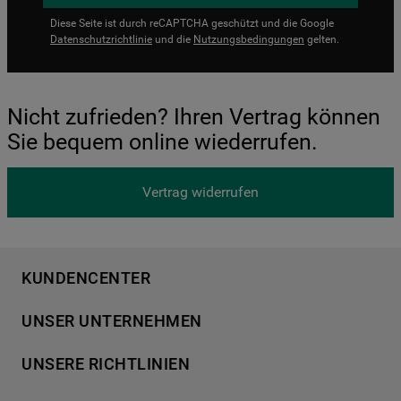
Diese Seite ist durch reCAPTCHA geschützt und die Google
Datenschutzrichtlinie
und die
Nutzungsbedingungen
gelten.
Nicht zufrieden? Ihren Vertrag können
Sie bequem online wiederrufen.
Vertrag widerrufen
KUNDENCENTER
Produktregistrierung
UNSER UNTERNEHMEN
Händlersuche
Über Bauknecht
Häufige Fragen
UNSERE RICHTLINIEN
Für Händler
Kundendienst
Datenschutzerklärung
Karriere