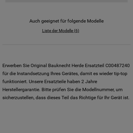
der Weitergabe Ihrer Daten an unsere
Drittanbieter für solche Zwecke zu. Wenn
Sie Ihre Präferenzen festlegen möchten,
Auch geeignet für folgende Modelle
klicken Sie auf die Schaltfläche "Cookie
Liste der Modelle
(
6
)
Einstellungen". Um unsere Cookie-Richtlinie
einzusehen klicken sie auf "Mehr
Informationen" . Wenn Sie auf "Nur
erforderliche Cookies" klicken, werden
lediglich unbedingt erforderliche Cookis
Erwerben Sie Original Bauknecht Herde Ersatzteil C00487240
gesetzt. Mehr Informationen
für die Instandsetzung Ihres Gerätes, damit es wieder tip-top
https://www.bauknecht.de/seiten/nutzung-
funktioniert. Unsere Ersatzteile haben 2 Jahre
von-cookies
Herstellergarantie. Bitte prüfen Sie die Modellnummer, um
sicherzustellen, dass dieses Teil das Richtige für Ihr Gerät ist.