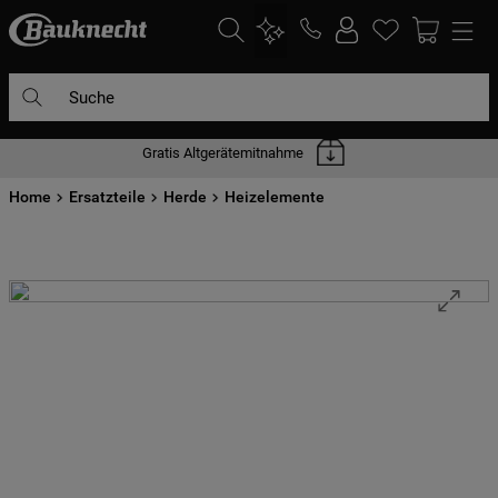
Suche
Gratis Altgerätemitnahme
DIE HÄUFIGSTEN SUCHANFRAGEN
Home
1
Ersatzteile
.
waschmaschine
Herde
Heizelemente
2
.
geschirrspülern
3
.
kühlgefrierkombination
4
.
bko
5
.
trockner
6
.
kühlschrank
7
.
gefrierschrank
8
.
mikrowelle