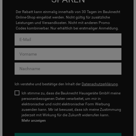
Der Rabatt kann einmalig innerhalb von 30 Tagen im Bauknecht
Online-Shop eingelöst werden. Nicht gültig für zusätzliche
Leistungen und Versandkosten. Nicht mit anderen Promo
Codes kombinierbar. Nur erhältlich bei erstmaliger Anmeldung.
Ich verstehe und bestätige den Inhalt der
Datenschutzerklärung
.
Ich stimme zu, dass die Bauknecht Hausgeräte GmbH meine
personenbezogenen Daten verarbeitet, um mir in
elektronischer und nicht elektronischer Form Werbung
zusenden kann. Mir ist bewusst, dass ich meine Zustimmung
jederzeit mit Wirkung für die Zukunft widerrufen kann.
Mehr anzeigen