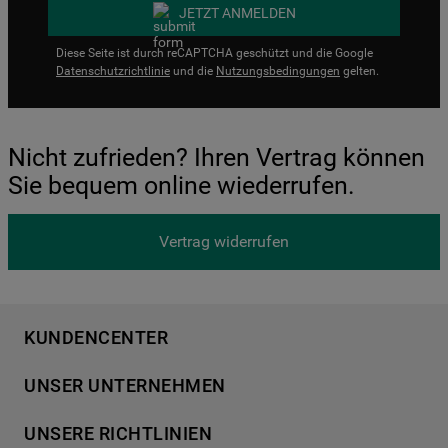
JETZT ANMELDEN
Diese Seite ist durch reCAPTCHA geschützt und die Google
Datenschutzrichtlinie
und die
Nutzungsbedingungen
gelten.
Nicht zufrieden? Ihren Vertrag können
Sie bequem online wiederrufen.
Vertrag widerrufen
KUNDENCENTER
Produktregistrierung
UNSER UNTERNEHMEN
Händlersuche
Über Bauknecht
Häufige Fragen
UNSERE RICHTLINIEN
Für Händler