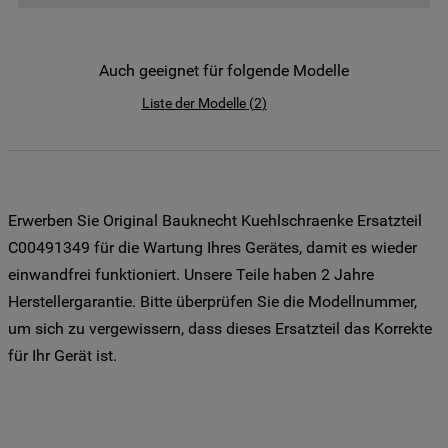
der Weitergabe Ihrer Daten an unsere
Drittanbieter für solche Zwecke zu. Wenn
Sie Ihre Präferenzen festlegen möchten,
Auch geeignet für folgende Modelle
klicken Sie auf die Schaltfläche "Cookie
Liste der Modelle
(
2
)
Einstellungen". Um unsere Cookie-Richtlinie
einzusehen klicken sie auf "Mehr
Informationen" . Wenn Sie auf "Nur
erforderliche Cookies" klicken, werden
lediglich unbedingt erforderliche Cookis
Erwerben Sie Original Bauknecht Kuehlschraenke Ersatzteil
gesetzt. Mehr Informationen
C00491349 für die Wartung Ihres Gerätes, damit es wieder
https://www.bauknecht.de/seiten/nutzung-
einwandfrei funktioniert. Unsere Teile haben 2 Jahre
von-cookies
Herstellergarantie. Bitte überprüfen Sie die Modellnummer,
um sich zu vergewissern, dass dieses Ersatzteil das Korrekte
für Ihr Gerät ist.