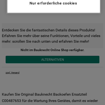
Nur erforderliche cookies
Funktionen anzubieten (Funktionelle-
Cookies) und für personalisierte und nicht
personalisierte Werbung basierend auf
Ihren Gewohnheiten, Interaktionen mit
unseren Websites, Werbeanzeigen und
Entdecken Sie die fantastischen Details dieses Produkts!
Interessen (einschließlich über Drittanbieter
Erfahren Sie mehr über seine Funktionen, Vorteile und vieles
und auf anderen Websites oder sozialen
mehr: scrollen Sie nach unten und erfahren Sie mehr!
Plattformen, beispielsweise Google LLC –
weitere Informationen zu den
Nicht im Bauknecht Online Shop verfügbar.
Datenschutzbestimmungen von Google
ALTERNATIVEN
finden Sie hier:
https://business.safety.google/privacy/
(Profiling- und Marketing-Cookies).
zzgl. Versand
Indem Sie auf die Schaltfläche "Alle
Cookies akzeptieren" klicken, stimmen Sie
der Verwendung all unserer Cookies und
Kaufen Sie Original Bauknecht Backoefen Ersatzteil
der Weitergabe Ihrer Daten an unsere
C00487653 für die Wartung Ihres Gerätes, damit es wieder