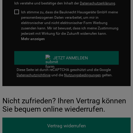
Ich verstehe und bestätige den Inhalt der
Datenschutzerklärung
.
Ich stimme zu, dass die Bauknecht Hausgeräte GmbH meine
personenbezogenen Daten verarbeitet, um mir in
elektronischer und nicht elektronischer Form Werbung
zusenden kann. Mir ist bewusst, dass ich meine Zustimmung
jederzeit mit Wirkung für die Zukunft widerrufen kann.
Mehr anzeigen
JETZT ANMELDEN
Diese Seite ist durch reCAPTCHA geschützt und die Google
Datenschutzrichtlinie
und die
Nutzungsbedingungen
gelten.
Nicht zufrieden? Ihren Vertrag können
Sie bequem online wiederrufen.
Vertrag widerrufen