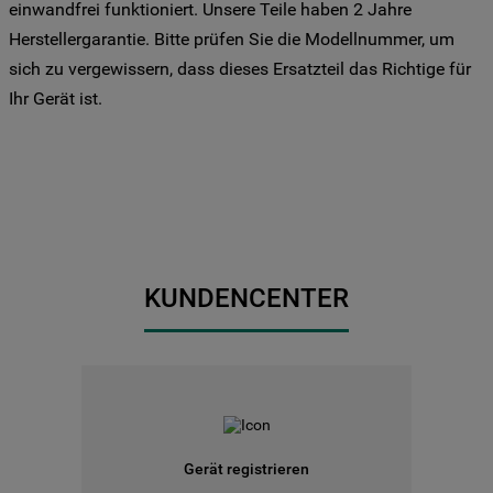
Drittanbieter für solche Zwecke zu. Wenn
einwandfrei funktioniert. Unsere Teile haben 2 Jahre
Sie Ihre Präferenzen festlegen möchten,
Herstellergarantie. Bitte prüfen Sie die Modellnummer, um
klicken Sie auf die Schaltfläche "Cookie
sich zu vergewissern, dass dieses Ersatzteil das Richtige für
Einstellungen". Um unsere Cookie-Richtlinie
Ihr Gerät ist.
einzusehen klicken sie auf "Mehr
Informationen" . Wenn Sie auf "Nur
erforderliche Cookies" klicken, werden
lediglich unbedingt erforderliche Cookis
gesetzt. Mehr Informationen
https://www.bauknecht.de/seiten/nutzung-
von-cookies
KUNDENCENTER
Gerät registrieren