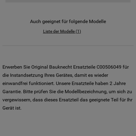
der Weitergabe Ihrer Daten an unsere
Drittanbieter für solche Zwecke zu. Wenn
Sie Ihre Präferenzen festlegen möchten,
Auch geeignet für folgende Modelle
klicken Sie auf die Schaltfläche "Cookie
Liste der Modelle
(
1
)
Einstellungen". Um unsere Cookie-Richtlinie
einzusehen klicken sie auf "Mehr
Informationen" . Wenn Sie auf "Nur
erforderliche Cookies" klicken, werden
lediglich unbedingt erforderliche Cookis
Erwerben Sie Original Bauknecht Ersatzteile C00506049 für
gesetzt. Mehr Informationen
die Instandsetzung Ihres Gerätes, damit es wieder
https://www.bauknecht.de/seiten/nutzung-
einwandfrei funktioniert. Unsere Ersatzteile haben 2 Jahre
von-cookies
Garantie. Bitte prüfen Sie die Modellbezeichnung, um sich zu
vergewissern, dass dieses Ersatzteil das geeignete Teil für Ihr
Gerät ist.