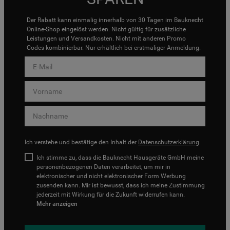
Der Rabatt kann einmalig innerhalb von 30 Tagen im Bauknecht
Online-Shop eingelöst werden. Nicht gültig für zusätzliche
Leistungen und Versandkosten. Nicht mit anderen Promo
Codes kombinierbar. Nur erhältlich bei erstmaliger Anmeldung.
Ich verstehe und bestätige den Inhalt der
Datenschutzerklärung
.
Ich stimme zu, dass die Bauknecht Hausgeräte GmbH meine
personenbezogenen Daten verarbeitet, um mir in
elektronischer und nicht elektronischer Form Werbung
zusenden kann. Mir ist bewusst, dass ich meine Zustimmung
jederzeit mit Wirkung für die Zukunft widerrufen kann.
Mehr anzeigen