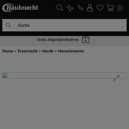
Suche
Gratis Altgerätemitnahme
DIE HÄUFIGSTEN SUCHANFRAGEN
Home
1
Ersatzteile
.
waschmaschine
Herde
Heizelemente
2
.
geschirrspülern
3
.
kühlgefrierkombination
4
.
bko
5
.
trockner
6
.
kühlschrank
7
.
gefrierschrank
8
.
mikrowelle