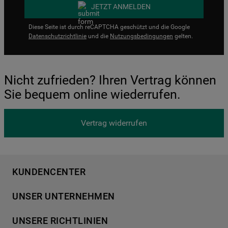
JETZT ANMELDEN
Diese Seite ist durch reCAPTCHA geschützt und die Google
Datenschutzrichtlinie
und die
Nutzungsbedingungen
gelten.
Nicht zufrieden? Ihren Vertrag können
Sie bequem online wiederrufen.
Vertrag widerrufen
KUNDENCENTER
Produktregistrierung
UNSER UNTERNEHMEN
Händlersuche
Über Bauknecht
Häufige Fragen
UNSERE RICHTLINIEN
Für Händler