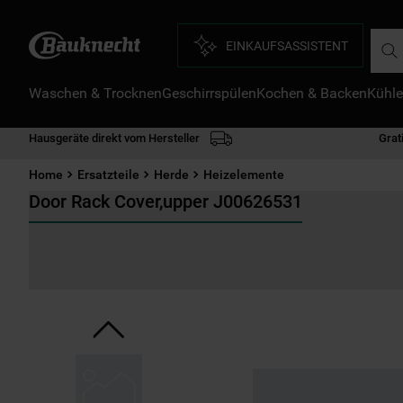
Such
EINKAUFSASSISTENT
Waschen & Trocknen
Geschirrspülen
Kochen & Backen
Kühle
D
1
.
Hausgeräte direkt vom Hersteller
Grat
2
.
Home
Ersatzteile
Herde
Heizelemente
3
.
Door Rack Cover,upper J00626531
4
.
5
.
6
.
7
.
8
.
9
.
1