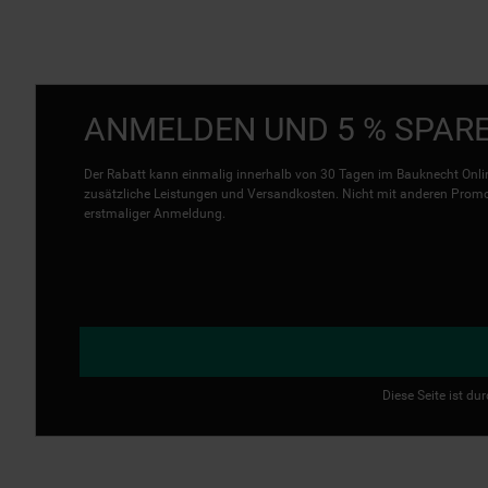
ANMELDEN UND 5 % SPAR
Der Rabatt kann einmalig innerhalb von 30 Tagen im Bauknecht Onlin
zusätzliche Leistungen und Versandkosten. Nicht mit anderen Promo 
erstmaliger Anmeldung.
Diese Seite ist d