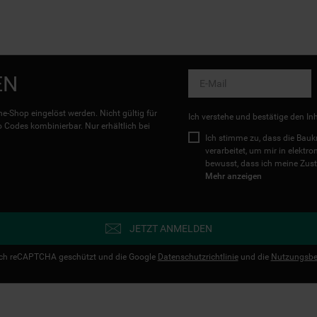
EN
e-Shop eingelöst werden. Nicht gültig für
Ich verstehe und bestätige den In
Codes kombinierbar. Nur erhältlich bei
Ich stimme zu, dass die Ba
verarbeitet, um mir in elektr
bewusst, dass ich meine Zust
Mehr anzeigen
JETZT ANMELDEN
urch reCAPTCHA geschützt und die Google
Datenschutzrichtlinie
und die
Nutzungsbe