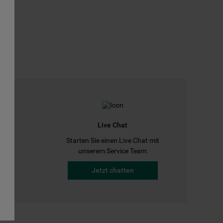
Live Chat
Starten Sie einen Live Chat mit
a
unserem Service Team
Jetzt chatten