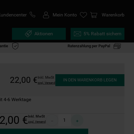
Kundencenter
Mein Konto
Warenkorb
Aktionen
5% Rabatt sichern
antie
Ratenzahlung per PayPal
22
,
00
€
Inkl. MwSt
IN DEN WARENKORB LEGEN
zzgl. Versand
it 4-6 Werktage
2
,
00
€
Inkl. MwSt
－
＋
zzgl. Versand