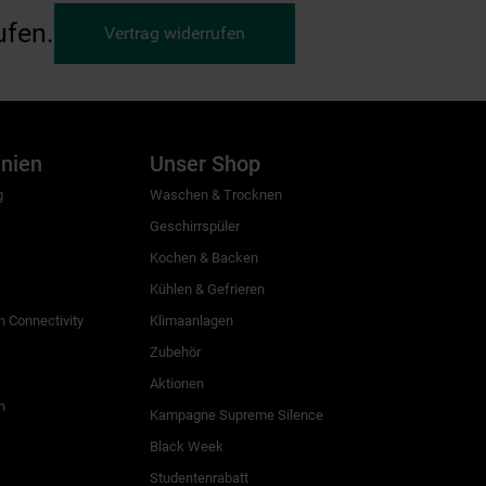
ufen.
Vertrag widerrufen
inien
Unser Shop
g
Waschen & Trocknen
Geschirrspüler
Kochen & Backen
Kühlen & Gefrieren
 Connectivity
Klimaanlagen
Zubehör
Aktionen
n
Kampagne Supreme Silence
Black Week
Studentenrabatt