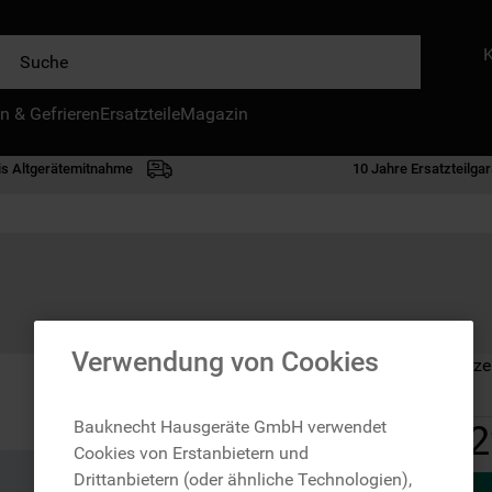
e
n & Gefrieren
IE HÄUFIGSTEN SUCHANFRAGEN
Ersatzteile
Magazin
waschmaschine
is Altgerätemitnahme
10 Jahre Ersatzteilgar
geschirrspülern
kühlgefrierkombination
bko
trockner
kühlschrank
Verwendung von Cookies
Auf Lager: Lieferze
gefrierschrank
mikrowelle
Bauknecht Hausgeräte GmbH verwendet
2
Cookies von Erstanbietern und
toplader
Drittanbietern (oder ähnliche Technologien),
0
.
gefriertruhe