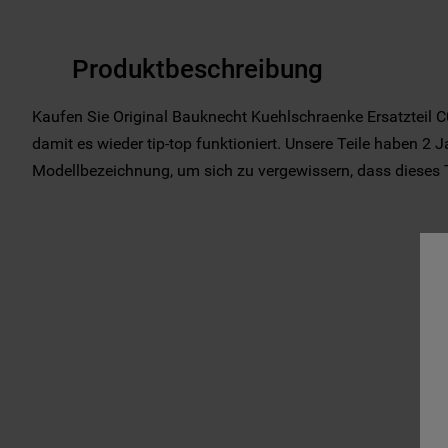
Produktbeschreibung
Kaufen Sie Original Bauknecht Kuehlschraenke Ersatzteil C
damit es wieder tip-top funktioniert. Unsere Teile haben 2 J
Modellbezeichnung, um sich zu vergewissern, dass dieses Tei