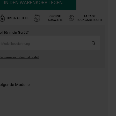
IN DEN WARENKORB LEGEN
GROSSE A
14 TAGE
ORIGINAL TEILE
USWAHL
RÜCKGABERECHT
Teil für mein Gerät?
del name or industrial code?
folgende Modelle