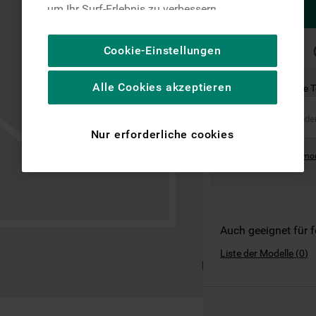
um Ihr Surf-Erlebnis zu verbessern
(unbedingt erforderliche Cookies), um unser
Publikum zu messen (Leistungs-Cookies),
SCHNELLE
Cookie-Einstellungen
LIEFERUNG
um die redaktionellen Inhalte der Website
basierend auf Ihrer Nutzung der Website zu
Alle Cookies akzeptieren
Ist dies das richtige 
personalisieren, die Funktionalität der
Website zu verbessern und Ihnen
spezifische Funktionen anzubieten
Nur erforderliche cookies
(Funktionelle-Cookies) und für
Where can I find the mo
personalisierte und nicht personalisierte
Werbung basierend auf Ihren
Gewohnheiten, Interaktionen mit unseren
Websites, Werbeanzeigen und Interessen
(einschließlich über Drittanbieter und auf
Auch geeignet für 
anderen Websites oder sozialen
Liste der Modelle
(
0
)
Plattformen, beispielsweise Google LLC –
weitere Informationen zu den
Datenschutzbestimmungen von Google
finden Sie hier: