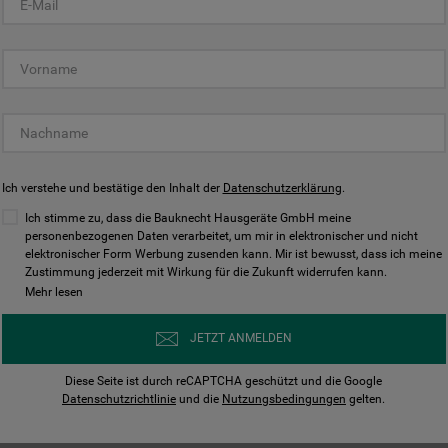
KUNDENCENTER
Ich verstehe und bestätige den Inhalt der
Datenschutzerklärung
.
Ich stimme zu, dass die Bauknecht Hausgeräte GmbH meine
personenbezogenen Daten verarbeitet, um mir in elektronischer und nicht
elektronischer Form Werbung zusenden kann. Mir ist bewusst, dass ich meine
Bedienungsanleitungen
Kontakt
Zustimmung jederzeit mit Wirkung für die Zukunft widerrufen kann.
ungen finden und herunterladen
Wir sind Mo - Sa für Sie d
Mehr lesen
Herunterladen
Jetzt anrufen
JETZT ANMELDEN
Diese Seite ist durch reCAPTCHA geschützt und die Google
Datenschutzrichtlinie
und die
Nutzungsbedingungen
gelten.