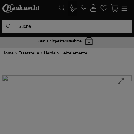
Suche
Gratis Altgerätemitnahme
DIE HÄUFIGSTEN SUCHANFRAGEN
Home
1
Ersatzteile
.
waschmaschine
Herde
Heizelemente
2
.
geschirrspülern
3
.
kühlgefrierkombination
4
.
bko
5
.
trockner
6
.
kühlschrank
7
.
gefrierschrank
8
.
mikrowelle