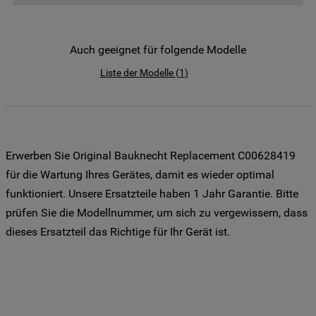
der Weitergabe Ihrer Daten an unsere
Drittanbieter für solche Zwecke zu. Wenn
Sie Ihre Präferenzen festlegen möchten,
Auch geeignet für folgende Modelle
klicken Sie auf die Schaltfläche "Cookie
Liste der Modelle
(
1
)
Einstellungen". Um unsere Cookie-Richtlinie
einzusehen klicken sie auf "Mehr
Informationen" . Wenn Sie auf "Nur
erforderliche Cookies" klicken, werden
lediglich unbedingt erforderliche Cookis
Erwerben Sie Original Bauknecht Replacement C00628419
gesetzt. Mehr Informationen
für die Wartung Ihres Gerätes, damit es wieder optimal
https://www.bauknecht.de/seiten/nutzung-
funktioniert. Unsere Ersatzteile haben 1 Jahr Garantie. Bitte
von-cookies
prüfen Sie die Modellnummer, um sich zu vergewissern, dass
dieses Ersatzteil das Richtige für Ihr Gerät ist.