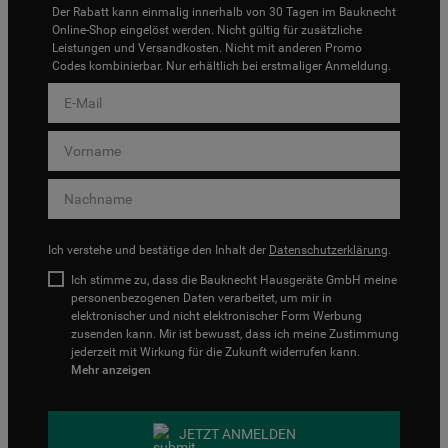
Der Rabatt kann einmalig innerhalb von 30 Tagen im Bauknecht
Online-Shop eingelöst werden. Nicht gültig für zusätzliche
Leistungen und Versandkosten. Nicht mit anderen Promo
Codes kombinierbar. Nur erhältlich bei erstmaliger Anmeldung.
Ich verstehe und bestätige den Inhalt der
Datenschutzerklärung
.
Ich stimme zu, dass die Bauknecht Hausgeräte GmbH meine
personenbezogenen Daten verarbeitet, um mir in
elektronischer und nicht elektronischer Form Werbung
zusenden kann. Mir ist bewusst, dass ich meine Zustimmung
jederzeit mit Wirkung für die Zukunft widerrufen kann.
Mehr anzeigen
JETZT ANMELDEN