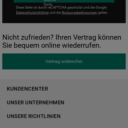
Diese Seite ist durch reCAPTCHA geschützt und die Google
Datenschutzrichtlinie
und die
Nutzungsbedingungen
gelten.
Nicht zufrieden? Ihren Vertrag können
Sie bequem online wiederrufen.
Vertrag widerrufen
KUNDENCENTER
Produktregistrierung
UNSER UNTERNEHMEN
Händlersuche
Über Bauknecht
Häufige Fragen
UNSERE RICHTLINIEN
Für Händler
Kundendienst
Datenschutzerklärung
Karriere