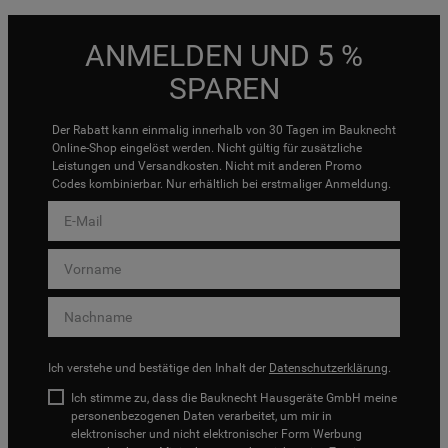
ANMELDEN UND 5 %
SPAREN
Der Rabatt kann einmalig innerhalb von 30 Tagen im Bauknecht
Online-Shop eingelöst werden. Nicht gültig für zusätzliche
Leistungen und Versandkosten. Nicht mit anderen Promo
Codes kombinierbar. Nur erhältlich bei erstmaliger Anmeldung.
Ich verstehe und bestätige den Inhalt der
Datenschutzerklärung
.
Ich stimme zu, dass die Bauknecht Hausgeräte GmbH meine
personenbezogenen Daten verarbeitet, um mir in
elektronischer und nicht elektronischer Form Werbung