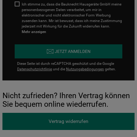
Ich stimme zu, dass die Bauknecht Hausgeräte GmbH meine
personenbezogenen Daten verarbeitet, um mir in
elektronischer und nicht elektronischer Form Werbung
zusenden kann. Mir ist bewusst, dass ich meine Zustimmung
jederzeit mit Wirkung für die Zukunft widerrufen kann.
Mehr anzeigen
JETZT ANMELDEN
Diese Seite ist durch reCAPTCHA geschützt und die Google
Datenschutzrichtlinie
und die
Nutzungsbedingungen
gelten.
Nicht zufrieden? Ihren Vertrag können
Sie bequem online wiederrufen.
Vertrag widerrufen