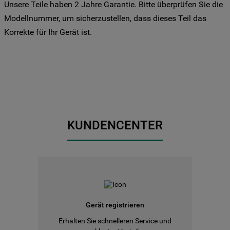
Unsere Teile haben 2 Jahre Garantie. Bitte überprüfen Sie die
Sie Ihre Präferenzen festlegen möchten,
Modellnummer, um sicherzustellen, dass dieses Teil das
klicken Sie auf die Schaltfläche "Cookie
Korrekte für Ihr Gerät ist.
Einstellungen". Um unsere Cookie-Richtlinie
einzusehen klicken sie auf "Mehr
Informationen" . Wenn Sie auf "Nur
erforderliche Cookies" klicken, werden
lediglich unbedingt erforderliche Cookis
gesetzt. Mehr Informationen
https://www.bauknecht.de/seiten/nutzung-
von-cookies
KUNDENCENTER
Gerät registrieren
Erhalten Sie schnelleren Service und