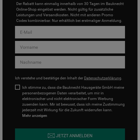
Der Rabatt kann einmalig innerhalb von 30 Tagen im Bauknecht
Online-Shop eingelöst werden. Nicht gültig für zusätzliche
Leistungen und Versandkosten. Nicht mit anderen Promo
Codes kombinierbar. Nur erhältlich bei erstmaliger Anmeldung.
Ich verstehe und bestätige den Inhalt der
Datenschutzerklärung
.
Ich stimme zu, dass die Bauknecht Hausgeräte GmbH meine
personenbezogenen Daten verarbeitet, um mir in
elektronischer und nicht elektronischer Form Werbung
zusenden kann. Mir ist bewusst, dass ich meine Zustimmung
jederzeit mit Wirkung für die Zukunft widerrufen kann.
Mehr anzeigen
JETZT ANMELDEN