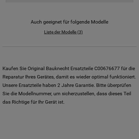
der Weitergabe Ihrer Daten an unsere
Drittanbieter für solche Zwecke zu. Wenn
Sie Ihre Präferenzen festlegen möchten,
Auch geeignet für folgende Modelle
klicken Sie auf die Schaltfläche "Cookie
Liste der Modelle
(
3
)
Einstellungen". Um unsere Cookie-Richtlinie
einzusehen klicken sie auf "Mehr
Informationen" . Wenn Sie auf "Nur
erforderliche Cookies" klicken, werden
lediglich unbedingt erforderliche Cookis
Kaufen Sie Original Bauknecht Ersatzteile C00676677 für die
gesetzt. Mehr Informationen
Reparatur Ihres Gerätes, damit es wieder optimal funktioniert.
https://www.bauknecht.de/seiten/nutzung-
Unsere Ersatzteile haben 2 Jahre Garantie. Bitte überprüfen
von-cookies
Sie die Modellnummer, um sicherzustellen, dass dieses Teil
das Richtige für Ihr Gerät ist.