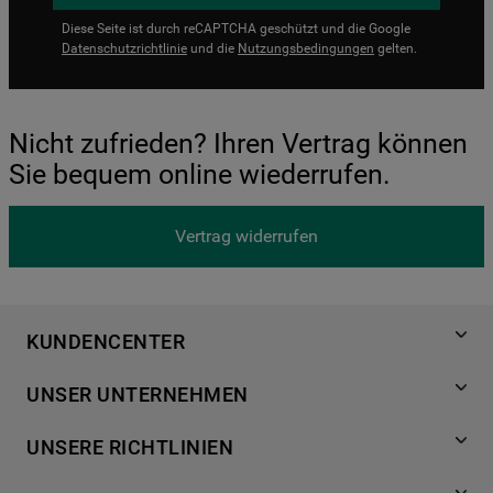
Diese Seite ist durch reCAPTCHA geschützt und die Google
Datenschutzrichtlinie
und die
Nutzungsbedingungen
gelten.
Nicht zufrieden? Ihren Vertrag können
Sie bequem online wiederrufen.
Vertrag widerrufen
KUNDENCENTER
Produktregistrierung
UNSER UNTERNEHMEN
Händlersuche
Über Bauknecht
Häufige Fragen
UNSERE RICHTLINIEN
Für Händler
Kundendienst
Datenschutzerklärung
Karriere