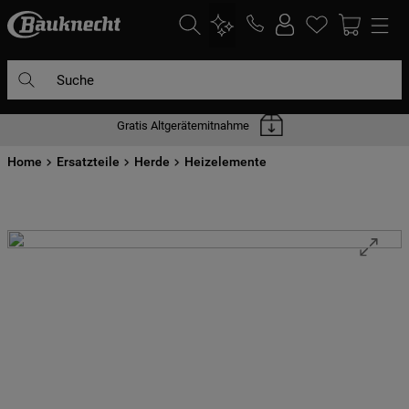
Suche
Gratis Altgerätemitnahme
DIE HÄUFIGSTEN SUCHANFRAGEN
Home
1
Ersatzteile
.
waschmaschine
Herde
Heizelemente
2
.
geschirrspülern
3
.
kühlgefrierkombination
4
.
bko
5
.
trockner
6
.
kühlschrank
7
.
gefrierschrank
8
.
mikrowelle