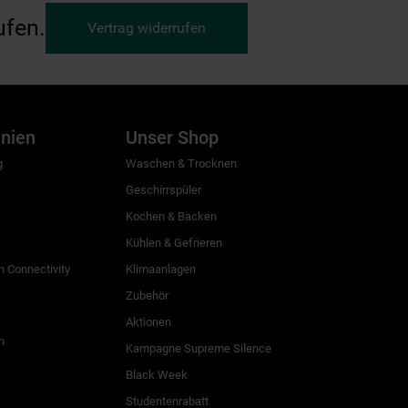
ufen.
Vertrag widerrufen
inien
Unser Shop
g
Waschen & Trocknen
Geschirrspüler
Kochen & Backen
Kühlen & Gefrieren
 Connectivity
Klimaanlagen
Zubehör
Aktionen
n
Kampagne Supreme Silence
Black Week
Studentenrabatt