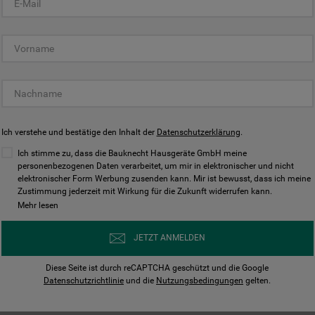
KUNDENCENTER
Ich verstehe und bestätige den Inhalt der
Datenschutzerklärung
.
Ich stimme zu, dass die Bauknecht Hausgeräte GmbH meine
personenbezogenen Daten verarbeitet, um mir in elektronischer und nicht
elektronischer Form Werbung zusenden kann. Mir ist bewusst, dass ich meine
Bedienungsanleitungen
Kontakt
Zustimmung jederzeit mit Wirkung für die Zukunft widerrufen kann.
ungen finden und herunterladen
Wir sind Mo - Sa für Sie d
Mehr lesen
Herunterladen
Jetzt anrufen
JETZT ANMELDEN
Diese Seite ist durch reCAPTCHA geschützt und die Google
Datenschutzrichtlinie
und die
Nutzungsbedingungen
gelten.