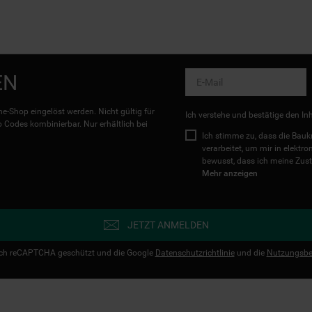
EN
e-Shop eingelöst werden. Nicht gültig für
Ich verstehe und bestätige den In
Codes kombinierbar. Nur erhältlich bei
Ich stimme zu, dass die Ba
verarbeitet, um mir in elektr
bewusst, dass ich meine Zust
Mehr anzeigen
JETZT ANMELDEN
urch reCAPTCHA geschützt und die Google
Datenschutzrichtlinie
und die
Nutzungsbe