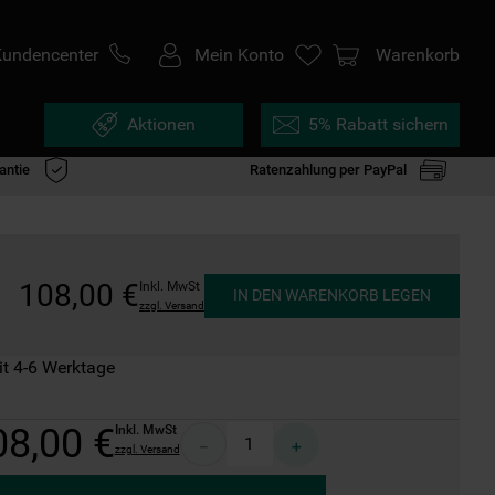
Kundencenter
Mein Konto
Warenkorb
Aktionen
5% Rabatt sichern
antie
Ratenzahlung per PayPal
108
,
00
€
Inkl. MwSt
IN DEN WARENKORB LEGEN
zzgl. Versand
it 4-6 Werktage
08
,
00
€
Inkl. MwSt
－
＋
zzgl. Versand