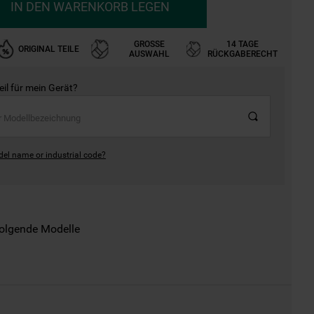
IN DEN WARENKORB LEGEN
GROSSE A
14 TAGE
ORIGINAL TEILE
USWAHL
RÜCKGABERECHT
Teil für mein Gerät?
del name or industrial code?
folgende Modelle