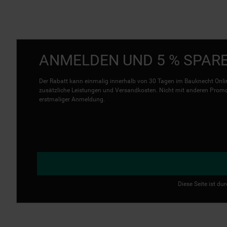
ANMELDEN UND 5 % SPAR
Der Rabatt kann einmalig innerhalb von 30 Tagen im Bauknecht Onlin
zusätzliche Leistungen und Versandkosten. Nicht mit anderen Promo 
erstmaliger Anmeldung.
Diese Seite ist d