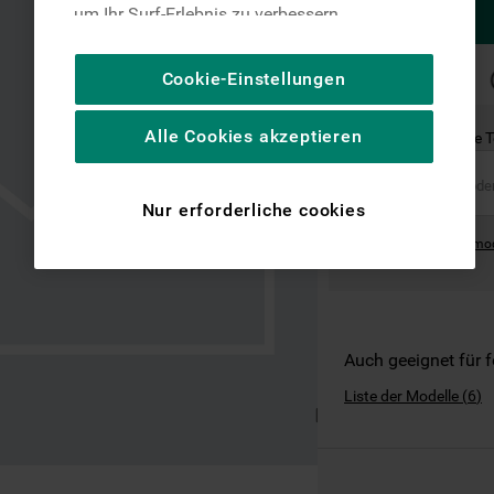
um Ihr Surf-Erlebnis zu verbessern
(unbedingt erforderliche Cookies), um unser
Publikum zu messen (Leistungs-Cookies),
SCHNELLE
Cookie-Einstellungen
LIEFERUNG
um die redaktionellen Inhalte der Website
basierend auf Ihrer Nutzung der Website zu
Alle Cookies akzeptieren
Ist dies das richtige 
personalisieren, die Funktionalität der
Website zu verbessern und Ihnen
spezifische Funktionen anzubieten
Nur erforderliche cookies
(Funktionelle-Cookies) und für
Where can I find the mo
personalisierte und nicht personalisierte
Werbung basierend auf Ihren
Gewohnheiten, Interaktionen mit unseren
Websites, Werbeanzeigen und Interessen
(einschließlich über Drittanbieter und auf
Auch geeignet für 
anderen Websites oder sozialen
Liste der Modelle
(
6
)
Plattformen, beispielsweise Google LLC –
weitere Informationen zu den
Datenschutzbestimmungen von Google
finden Sie hier: