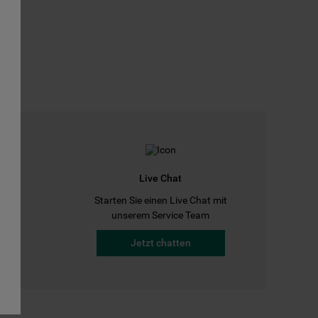
Live Chat
Starten Sie einen Live Chat mit
a
unserem Service Team
Jetzt chatten