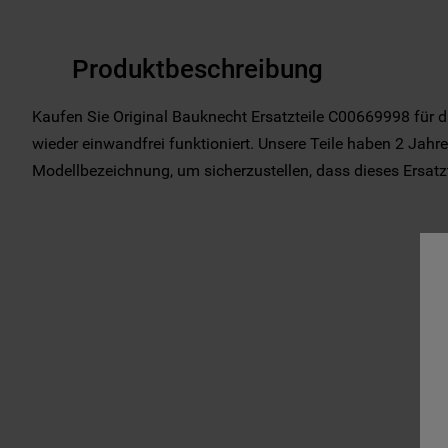
Produktbeschreibung
Kaufen Sie Original Bauknecht Ersatzteile C00669998 für di
wieder einwandfrei funktioniert. Unsere Teile haben 2 Jahre 
Modellbezeichnung, um sicherzustellen, dass dieses Ersatztei