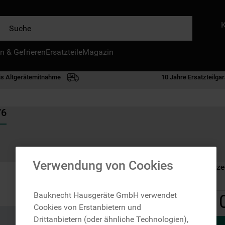
e
n & Gefrieren
IE HÄUFIGSTEN SUCHANFRAGEN
Ersatzteile
Magazin
waschmaschine
is Altgerätemitnahme
10 Jahre Ersatzteilgar
geschirrspülern
kühlgefrierkombination
76
bko
trockner
kühlschrank
Verwendung von Cookies
Auf Lager: Lieferze
gefrierschrank
mikrowelle
Bauknecht Hausgeräte GmbH verwendet
1
Cookies von Erstanbietern und
toplader
Drittanbietern (oder ähnliche Technologien),
0
.
kühl-gefrierkombination freistehend