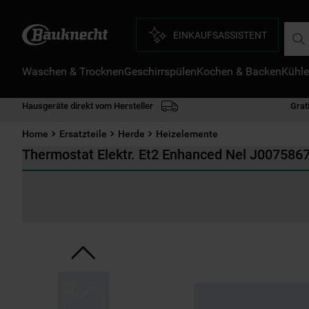
Such
EINKAUFSASSISTENT
Waschen & Trocknen
Geschirrspülen
Kochen & Backen
Kühle
D
1
.
Hausgeräte direkt vom Hersteller
Grat
2
.
Home
Ersatzteile
Herde
Heizelemente
3
.
Thermostat Elektr. Et2 Enhanced Nel J007586
4
.
5
.
6
.
7
.
8
.
9
.
1