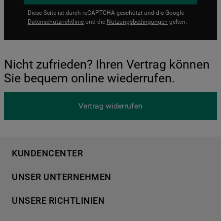
Diese Seite ist durch reCAPTCHA geschützt und die Google
Datenschutzrichtlinie
und die
Nutzungsbedingungen
gelten.
Nicht zufrieden? Ihren Vertrag können
Sie bequem online wiederrufen.
Vertrag widerrufen
KUNDENCENTER
Produktregistrierung
UNSER UNTERNEHMEN
Händlersuche
Über Bauknecht
Häufige Fragen
UNSERE RICHTLINIEN
Für Händler
Kundendienst
Datenschutzerklärung
Karriere