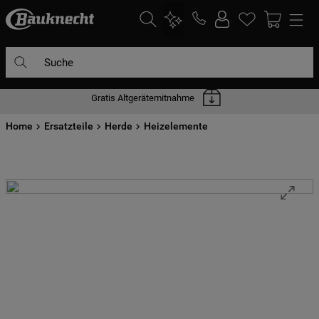
Suche
Gratis Altgerätemitnahme
DIE HÄUFIGSTEN SUCHANFRAGEN
Home
1
Ersatzteile
.
waschmaschine
Herde
Heizelemente
2
.
geschirrspülern
3
.
kühlgefrierkombination
4
.
bko
5
.
trockner
6
.
kühlschrank
7
.
gefrierschrank
8
.
mikrowelle