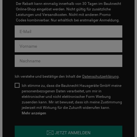
Der Rabatt kann einmalig innerhalb von 30 Tagen im Bauknecht
Online-Shop eingelöst werden. Nicht gültig für zusätzliche
Leistungen und Versandkosten. Nicht mit anderen Promo
Codes kombinierbar. Nur erhältlich bei erstmaliger Anmeldung.
Ich verstehe und bestätige den Inhalt der
Datenschutzerklärung
.
Ich stimme zu, dass die Bauknecht Hausgeräte GmbH meine
personenbezogenen Daten verarbeitet, um mir in
elektronischer und nicht elektronischer Form Werbung
zusenden kann. Mir ist bewusst, dass ich meine Zustimmung
jederzeit mit Wirkung für die Zukunft widerrufen kann.
Mehr anzeigen
JETZT ANMELDEN