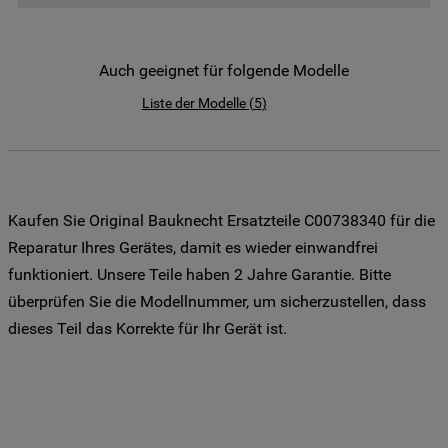
der Weitergabe Ihrer Daten an unsere
Drittanbieter für solche Zwecke zu. Wenn
Sie Ihre Präferenzen festlegen möchten,
Auch geeignet für folgende Modelle
klicken Sie auf die Schaltfläche "Cookie
Liste der Modelle
(
5
)
Einstellungen". Um unsere Cookie-Richtlinie
einzusehen klicken sie auf "Mehr
Informationen" . Wenn Sie auf "Nur
erforderliche Cookies" klicken, werden
lediglich unbedingt erforderliche Cookis
Kaufen Sie Original Bauknecht Ersatzteile C00738340 für die
gesetzt. Mehr Informationen
Reparatur Ihres Gerätes, damit es wieder einwandfrei
https://www.bauknecht.de/seiten/nutzung-
funktioniert. Unsere Teile haben 2 Jahre Garantie. Bitte
von-cookies
überprüfen Sie die Modellnummer, um sicherzustellen, dass
dieses Teil das Korrekte für Ihr Gerät ist.