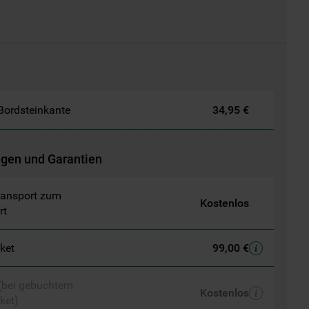
 Bordsteinkante
34,95 €
ngen und Garantien
ransport zum
Kostenlos
rt
aket
99,00 €
 (bei gebuchtem
Kostenlos
ket)