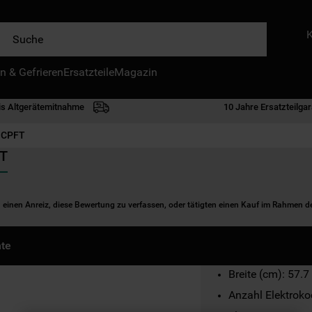
e
n & Gefrieren
IE HÄUFIGSTEN SUCHANFRAGEN
Ersatzteile
Magazin
waschmaschine
is Altgerätemitnahme
10 Jahre Ersatzteilgar
geschirrspülern
 CPFT
kühlgefrierkombination
FT
bko
trockner
n einen Anreiz, diese Bewertung zu verfassen, oder tätigten einen Kauf im Rahmen 
kühlschrank
gefrierschrank
te
mikrowelle
Breite (cm): 57.7
toplader
Anzahl Elektroko
0
.
gefriertruhe