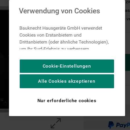
Flexi Duo - Mit 
Verwendung von Cookies
MyMenu Kochass
Nur noch wenige v
Bauknecht Hausgeräte GmbH verwendet
Cookies von Erstanbietern und
Drittanbietern (oder ähnliche Technologien),
um Ihr Surf-Erlebnis zu verbessern
(unbedingt erforderliche Cookies), um unser
Publikum zu messen (Leistungs-Cookies),
Cookie-Einstellungen
um die redaktionellen Inhalte der Website
basierend auf Ihrer Nutzung der Website zu
Alle Cookies akzeptieren
personalisieren, die Funktionalität der
Website zu verbessern und Ihnen
spezifische Funktionen anzubieten
Nur erforderliche cookies
(Funktionelle-Cookies) und für
personalisierte und nicht personalisierte
Werbung basierend auf Ihren
Gewohnheiten, Interaktionen mit unseren