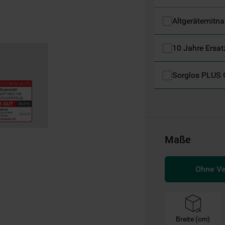
Informationen" . Wenn Sie auf "Nur
erforderliche Cookies" klicken, werden
Altgerätemitn
lediglich unbedingt erforderliche Cookis
gesetzt. Mehr Informationen
10 Jahre Ersat
https://www.bauknecht.de/seiten/nutzung-
von-cookies
Sorglos PLUS 
Maße
Ohne V
Breite (cm)