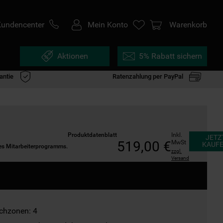
Kundencenter
Mein Konto
Warenkorb
Aktionen
5% Rabatt sichern
antie
Ratenzahlung per PayPal
Produktdatenblatt
Inkl. 
JETZ
519
,
00
€
MwSt
KAUF
des Mitarbeiterprogramms.
zzgl.
Versand
chzonen: 4