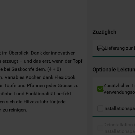
Websites, Werbeanzeigen und Interessen
(einschließlich über Drittanbieter und auf
anderen Websites oder sozialen
Plattformen, beispielsweise Google LLC –
Zuzüglich
weitere Informationen zu den
Datenschutzbestimmungen von Google
finden Sie hier:
Lieferung zur
t im Überblick: Dank der innovativen
https://business.safety.google/privacy/
(Profiling- und Marketing-Cookies).
 erzeugt – und das erst, wenn der Topf
ie bei Gaskochfeldern. (4 + 0)
Optionale Leistu
Indem Sie auf die Schaltfläche "Alle
n. Variables Kochen dank FlexiCook.
Cookies akzeptieren" klicken, stimmen Sie
 Töpfe und Pfannen jeder Grösse zu
Zusätzlicher T
der Verwendung all unserer Cookies und der
Verwendungso
hönheit und Funktionalität perfekt
Weitergabe Ihrer Daten an unsere
n sich die Hitzezufuhr für jede
Drittanbieter für solche Zwecke zu. Wenn
Installationsp
 zu reinigen.
Sie Ihre Präferenzen festlegen möchten,
klicken Sie auf die Schaltfläche "Cookie
Deinstallation
Einstellungen". Um unsere Cookie-Richtlinie
Installationspa
einzusehen klicken sie auf "Mehr