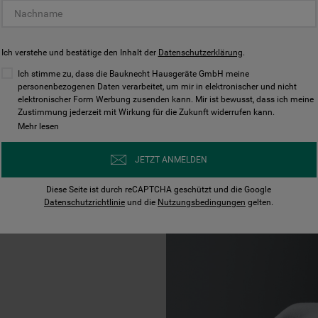
Durch Aktivieren de
gestauchten Induk
zu einer verbinden,
Ich verstehe und bestätige den Inhalt der
Datenschutzerklärung
.
erhitzen oder Ihre
Ich stimme zu, dass die Bauknecht Hausgeräte GmbH meine
verschieben, bei gl
personenbezogenen Daten verarbeitet, um mir in elektronischer und nicht
elektronischer Form Werbung zusenden kann. Mir ist bewusst, dass ich meine
Zustimmung jederzeit mit Wirkung für die Zukunft widerrufen kann.
Mehr lesen
JETZT ANMELDEN
Diese Seite ist durch reCAPTCHA geschützt und die Google
Datenschutzrichtlinie
und die
Nutzungsbedingungen
gelten.