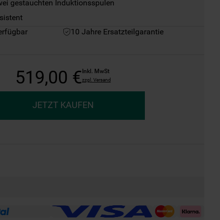
zwei gestauchten Induktionsspulen
istent
erfügbar
10 Jahre Ersatzteilgarantie
519
,
00
€
Inkl. MwSt
zzgl. Versand
JETZT KAUFEN