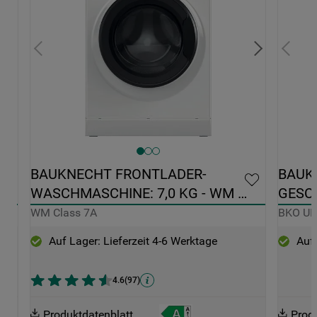
0 
BAUKNECHT FRONTLADER-
BAUK
WASCHMASCHINE: 7,0 KG - WM 
GESCH
CLASS 7A
EDELS
WM Class 7A
BKO U
Auf Lager: Lieferzeit 4-6 Werktage
Auf 
4.6
(
97
)
Produktdatenblatt
Prod