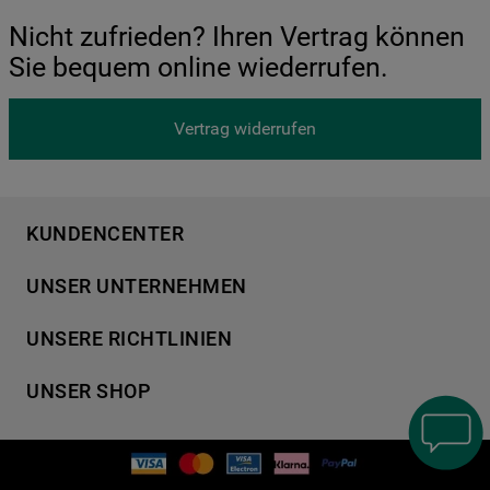
Nicht zufrieden? Ihren Vertrag können
Sie bequem online wiederrufen.
Vertrag widerrufen
KUNDENCENTER
Produktregistrierung
UNSER UNTERNEHMEN
Händlersuche
Über Bauknecht
Häufige Fragen
UNSERE RICHTLINIEN
Für Händler
Kundendienst
Datenschutzerklärung
Karriere
UNSER SHOP
Kontakt
Cookies
Presse
Bedienungsanleitungen
Impressum
Waschen & Trocknen
Ersatzteile
AGB
Geschirrspüler
Garantien