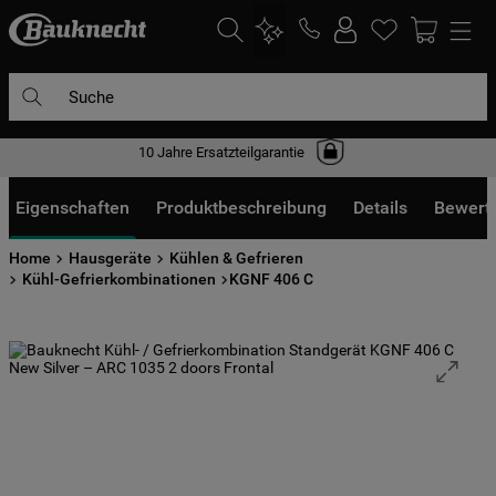
Suche
10 Jahre Ersatzteilgarantie
DIE HÄUFIGSTEN SUCHANFRAGEN
1
.
waschmaschine
Eigenschaften
Produktbeschreibung
Details
Bewert
2
.
geschirrspülern
Home
Hausgeräte
Kühlen & Gefrieren
3
.
kühlgefrierkombination
Kühl-Gefrierkombinationen
KGNF 406 C
4
.
bko
5
.
trockner
6
.
kühlschrank
7
.
mikrowelle
8
.
toplader