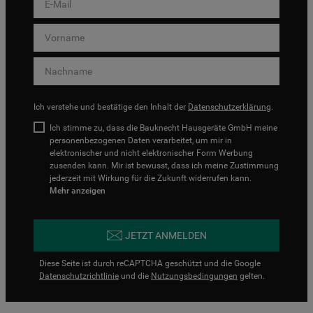
Ich verstehe und bestätige den Inhalt der
Datenschutzerklärung
.
Ich stimme zu, dass die Bauknecht Hausgeräte GmbH meine
personenbezogenen Daten verarbeitet, um mir in
elektronischer und nicht elektronischer Form Werbung
zusenden kann. Mir ist bewusst, dass ich meine Zustimmung
jederzeit mit Wirkung für die Zukunft widerrufen kann.
Mehr anzeigen
JETZT ANMELDEN
Diese Seite ist durch reCAPTCHA geschützt und die Google
Datenschutzrichtlinie
und die
Nutzungsbedingungen
gelten.