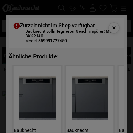
Suche
Zurzeit nicht im Shop verfügbar
Bauknecht vollintegrierter Geschirrspüler: Maxi -
BKKR IAXL
Model:
859991727450
Gratis Altgerätemitnahme
DIE HÄUFIGSTEN SUCHANFRAGEN
1
.
waschmaschine
Ähnliche Produkte:
Eigenschaften
Produktbeschreibung
Details
Bewert
2
.
geschirrspülern
Home
Hausgeräte
Geschirrspüler
Geschirrspüler
BKKR IAXL
3
.
kühlgefrierkombination
4
.
bko
5
.
trockner
XXL Höhe 86cm
6
.
kühlschrank
7
.
gefrierschrank
8
.
mikrowelle
Bauknecht 
Bauknecht 
Baukne