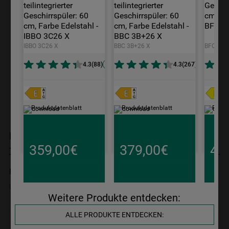
teilintegrierter 
teilintegrierter 
Geschir
9
.
toplader
Geschirrspüler: 60 
Geschirrspüler: 60 
cm, Far
10
.
gefriertruhe
cm, Farbe Edelstahl - 
cm, Farbe Edelstahl - 
BFO 3C
IBBO 3C26 X
BBC 3B+26 X
IBBO 3C26 X
BBC 3B+26 X
BFO 3C3
4.3
(
88
)
4.3
(
267
)
Produktdatenblatt
Produktdatenblatt
Produ
Produktdatenblatt
Bauknecht vollintegrierter Geschirrspüler: Maxi
359,00€
379,00€
44
- BKKR IAXL
BKKR IAXL
10 Jahre Ersatzteilgarantie
Weitere Produkte entdecken:
Zurzeit nicht im Shop verfügbar
ALLE PRODUKTE ENTDECKEN: