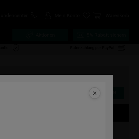
Kundencenter
Mein Konto
Warenkorb
Aktionen
5% Rabatt sichern
antie
Ratenzahlung per PayPal
Produktdatenblatt
ALTERNATIVE PRODUKTE ANZEIGEN
üseschublade
cherheitsglas, davon 2
