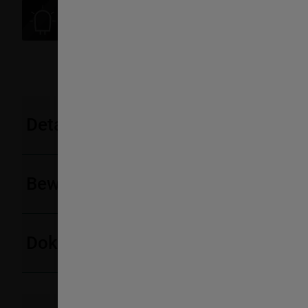
Starlight
Perfekte Ausleuchtung.
Finden Sie leichter, was Sie suchen: Energiesparende L
Ausleuchtung des gesamten Innenraums.
Details
Bewertungen
Dokumente