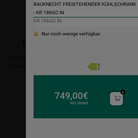
BAUKNECHT FREISTEHENDER KÜHLSCHRANK 
- KR 186GC IN
KR 186GC IN
Nur noch wenige verfügbar
Produktbeschreibung
Die Vorteile dieses freistehenden Kühlschranks von Baukne
Flaschen dank der praktischen Ablage. Stabile, sichere Gla
749,00€
zzgl. Versand