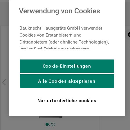
höhenverstellbar
Verwendung von Cookies
Abtauautomatik i
3 Türfächer
Bauknecht Hausgeräte GmbH verwendet
0% Finanzierung über PayPal
Cookies von Erstanbietern und
Drittanbietern (oder ähnliche Technologien),
um Ihr Surf-Erlebnis zu verbessern
Zurzeit nicht im S
(unbedingt erforderliche Cookies), um unser
Publikum zu messen (Leistungs-Cookies),
Cookie-Einstellungen
um die redaktionellen Inhalte der Website
Nachricht bei Ver
basierend auf Ihrer Nutzung der Website zu
Alle Cookies akzeptieren
personalisieren, die Funktionalität der
Website zu verbessern und Ihnen
spezifische Funktionen anzubieten
Nur erforderliche cookies
(Funktionelle-Cookies) und für
personalisierte und nicht personalisierte
Werbung basierend auf Ihren
Gewohnheiten, Interaktionen mit unseren