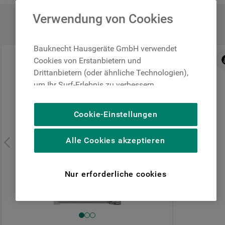
Abtauautomatik i
Verwendung von Cookies
3 Türfächer und 
Bauknecht Hausgeräte GmbH verwendet
0% Finanzierung über PayPal
Cookies von Erstanbietern und
Drittanbietern (oder ähnliche Technologien),
Zurzeit nicht im S
um Ihr Surf-Erlebnis zu verbessern
(unbedingt erforderliche Cookies), um unser
Publikum zu messen (Leistungs-Cookies),
Cookie-Einstellungen
Nachricht bei Ver
um die redaktionellen Inhalte der Website
basierend auf Ihrer Nutzung der Website zu
Alle Cookies akzeptieren
personalisieren, die Funktionalität der
Website zu verbessern und Ihnen
spezifische Funktionen anzubieten
Nur erforderliche cookies
(Funktionelle-Cookies) und für
personalisierte und nicht personalisierte
Werbung basierend auf Ihren
Ich verstehe und bestätig
Gewohnheiten, Interaktionen mit unseren