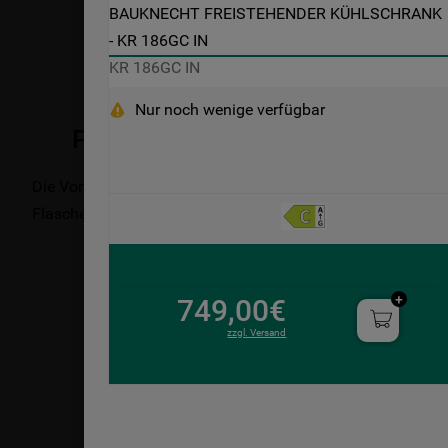
BAUKNECHT FREISTEHENDER KÜHLSCHRANK 
- KR 186GC IN
KR 186GC IN
Nur noch wenige verfügbar
Produktbeschreibung
Die Vorteile dieses freistehenden Kühlschranks von Baukne
Flaschen dank der praktischen Ablage. Stabile, sichere Gla
749,00€
zzgl. Versand