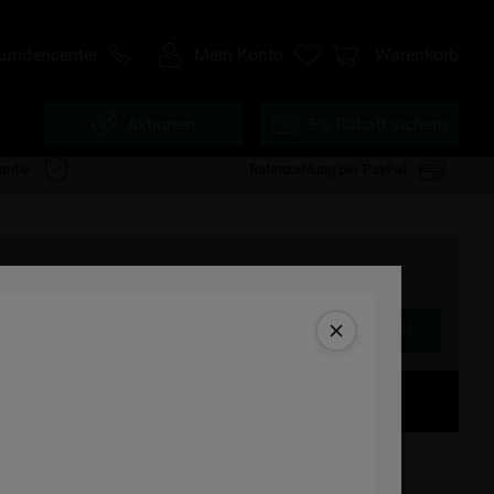
Kundencenter
Mein Konto
Warenkorb
Aktionen
5% Rabatt sichern
antie
Ratenzahlung per PayPal
Produktdatenblatt
ALTERNATIVE PRODUKTE ANZEIGEN
üseschublade
cherheitsglas, davon 1 höhenverstellbar