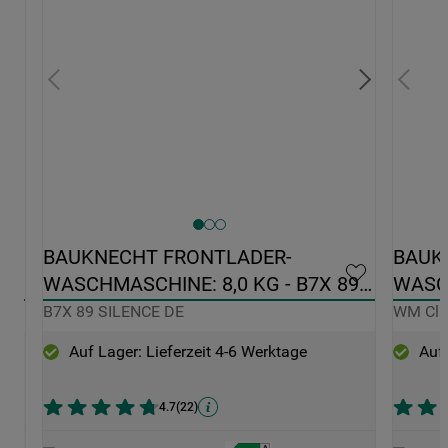
BAUKNECHT FRONTLADER-
BAUK
WASCHMASCHINE: 8,0 KG - B7X 89 
WASCH
SILENCE DE
CLAS
B7X 89 SILENCE DE
WM Cla
Auf Lager: Lieferzeit 4-6 Werktage
Auf 
4.7
(
22
)