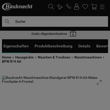
Suche
Gratis Altgerätemitnahme
DIE HÄUFIGSTEN SUCHANFRAGEN
1
.
waschmaschine
Eigenschaften
Produktbeschreibung
Details
Bewert
2
.
geschirrspülern
Home
Hausgeräte
Waschen & Trocknen
Waschmaschinen
3
.
kühlgefrierkombination
BPW 814 AA
4
.
bko
5
.
trockner
6
.
kühlschrank
7
.
gefrierschrank
8
.
mikrowelle