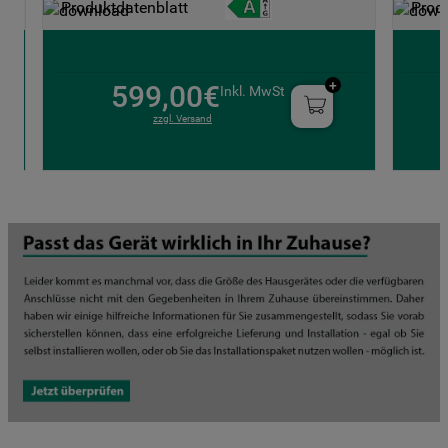
Produktdatenblatt
Prod
599,00€
Inkl. MwSt
zzgl. Versand