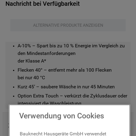
Nachricht bei Verfügbarkeit
ALTERNATIVE PRODUKTE ANZEIGEN
A-10% – Spart bis zu 10 % Energie im Vergleich zu 
den Mindestanforderungen

der Klasse A*
Flecken 40° – entfernt mehr als 100 Flecken

bei nur 40 °C
Kurz 45‘ – saubere Wäsche in nur 45 Minuten
Option Extra Touch – verkürzt die Zyklusdauer oder 
intensiviert die Waschleistung
Verwendung von Cookies
Zuzüglich
Bauknecht Hausgeräte GmbH verwendet