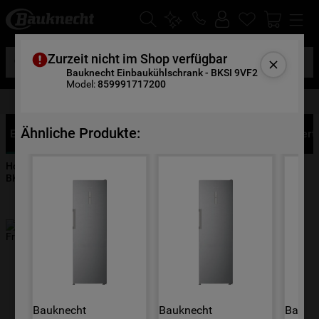
Suche
Zurzeit nicht im Shop verfügbar
Bauknecht Einbaukühlschrank - BKSI 9VF2
Model:
859991717200
Gratis Altgerätemitnahme
DIE HÄUFIGSTEN SUCHANFRAGEN
1
.
waschmaschine
Ähnliche Produkte:
Eigenschaften
Produktbeschreibung
Details
Bewert
2
.
geschirrspülern
Home
Hausgeräte
Kühlen & Gefrieren
Kühlschränke
3
.
kühlgefrierkombination
BKSI 9VF2
4
.
bko
5
.
trockner
6
.
kühlschrank
7
.
gefrierschrank
8
.
mikrowelle
Bauknecht 
Bauknecht 
Baukne