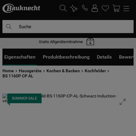
Suche
Gratis Altgerätemitnahme
DIE HÄUFIGSTEN SUCHANFRAGEN
1
.
waschmaschine
Eigenschaften
Produktbeschreibung
Details
Bewert
2
.
geschirrspülern
Home
Hausgeräte
Kochen & Backen
Kochfelder
3
.
kühlgefrierkombination
BS 1160P CP AL
4
.
bko
5
.
trockner
SUMMER SALE
6
.
kühlschrank
7
.
mikrowelle
8
.
toplader