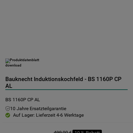
9
.
gefriertruhe
10
.
kühl-gefrierkombination freistehend
Produktdatenblatt
Bauknecht Induktionskochfeld - BS 1160P CP
AL
BS 1160P CP AL
10 Jahre Ersatzteilgarantie
Auf Lager: Lieferzeit 4-6 Werktage
499
,
00
€
10
%
Rabatt