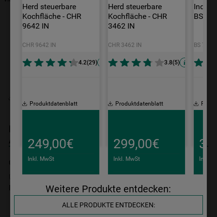
9
.
toplader
Herd steuerbare 
Herd steuerbare 
Indukt
Kochfläche - CHR 
Kochfläche - CHR 
BS 71
10
.
gefriertruhe
9642 IN
3462 IN
CHR 9642 IN
CHR 3462 IN
BS 7160
4.2
(
29
)
3.8
(
5
)
Produktdatenblatt
Produktdatenblatt
Produktdatenblatt
Produ
Bauknecht Induktionskochfeld - CTAC 8780AFS
AL
249,00€
299,00€
34
Inkl. MwSt
Inkl. MwSt
Inkl. 
CTAC 8780AFS AL
3.5
(
4
)
10 Jahre Ersatzteilgarantie
zzgl. Versand
zzgl. Versand
zzg
Nicht im Bauknecht Online Shop verfügbar
Weitere Produkte entdecken:
ALLE PRODUKTE ENTDECKEN: