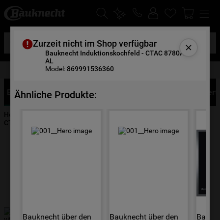
Suche
Zurzeit nicht im Shop verfügbar
Bauknecht Induktionskochfeld - CTAC 8780AFS
AL
10 Jahre Ersatzteilgarantie
Model:
869991536360
DIE HÄUFIGSTEN SUCHANFRAGEN
1
.
waschmaschine
Eigenschaften
Produktbeschreibung
Details
Bewert
Ähnliche Produkte:
2
.
geschirrspülern
Home
Hausgeräte
Kochen & Backen
Kochfelder
3
.
kühlgefrierkombination
CTAC 8780AFS AL
4
.
bko
5
.
trockner
6
.
kühlschrank
7
.
gefrierschrank
8
.
mikrowelle
Bauknecht über den 
Bauknecht über den 
Baukne