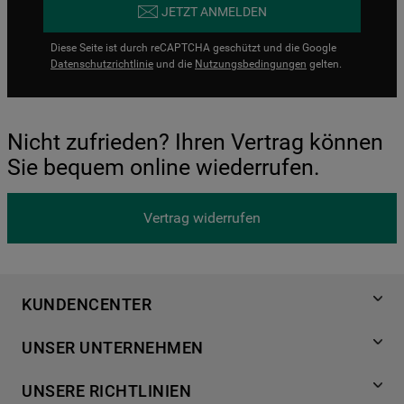
JETZT ANMELDEN
Diese Seite ist durch reCAPTCHA geschützt und die Google
Datenschutzrichtlinie
und die
Nutzungsbedingungen
gelten.
Nicht zufrieden? Ihren Vertrag können
Sie bequem online wiederrufen.
Vertrag widerrufen
KUNDENCENTER
Produktregistrierung
UNSER UNTERNEHMEN
Händlersuche
Über Bauknecht
Häufige Fragen
UNSERE RICHTLINIEN
Für Händler