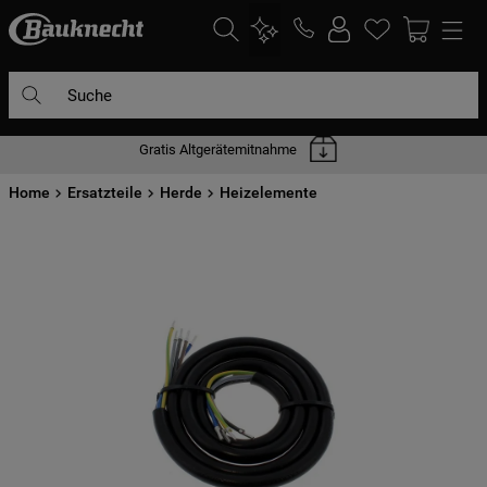
Suche
Gratis Altgerätemitnahme
DIE HÄUFIGSTEN SUCHANFRAGEN
Home
1
Ersatzteile
.
waschmaschine
Herde
Heizelemente
2
.
geschirrspülern
3
.
kühlgefrierkombination
4
.
bko
5
.
trockner
6
.
kühlschrank
7
.
mikrowelle
8
.
toplader