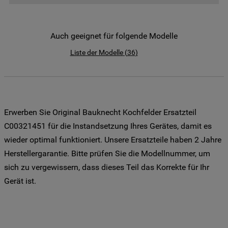
der Weitergabe Ihrer Daten an unsere
Drittanbieter für solche Zwecke zu. Wenn
Sie Ihre Präferenzen festlegen möchten,
Auch geeignet für folgende Modelle
klicken Sie auf die Schaltfläche "Cookie
Liste der Modelle
(
36
)
Einstellungen". Um unsere Cookie-Richtlinie
einzusehen klicken sie auf "Mehr
Informationen" . Wenn Sie auf "Nur
erforderliche Cookies" klicken, werden
lediglich unbedingt erforderliche Cookis
Erwerben Sie Original Bauknecht Kochfelder Ersatzteil
gesetzt. Mehr Informationen
C00321451 für die Instandsetzung Ihres Gerätes, damit es
https://www.bauknecht.de/seiten/nutzung-
wieder optimal funktioniert. Unsere Ersatzteile haben 2 Jahre
von-cookies
Herstellergarantie. Bitte prüfen Sie die Modellnummer, um
sich zu vergewissern, dass dieses Teil das Korrekte für Ihr
Gerät ist.