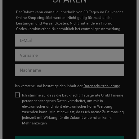
Der Rabatt kann einmalig innerhalb von 30 Tagen im Bauknecht
Online-Shop eingelöst werden. Nicht gültig für zusätzliche
Leistungen und Versandkosten. Nicht mit anderen Promo
Codes kombinierbar. Nur erhältlich bei erstmaliger Anmeldung.
Ich verstehe und bestätige den Inhalt der
Datenschutzerklärung
.
Ich stimme zu, dass die Bauknecht Hausgeräte GmbH meine
personenbezogenen Daten verarbeitet, um mir in
elektronischer und nicht elektronischer Form Werbung
zusenden kann. Mir ist bewusst, dass ich meine Zustimmung
jederzeit mit Wirkung für die Zukunft widerrufen kann.
Mehr anzeigen