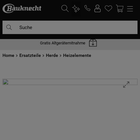
Suche
Gratis Altgerätemitnahme
DIE HÄUFIGSTEN SUCHANFRAGEN
Home
1
Ersatzteile
.
waschmaschine
Herde
Heizelemente
2
.
geschirrspülern
3
.
kühlgefrierkombination
4
.
bko
5
.
trockner
6
.
kühlschrank
7
.
gefrierschrank
8
.
mikrowelle