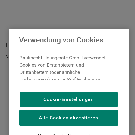
9
.
toplader
10
.
gefriertruhe
Verwendung von Cookies
Lüftermotor J00328431
Nicht im Bauknecht Online Shop verfügbar
Bauknecht Hausgeräte GmbH verwendet
Cookies von Erstanbietern und
Drittanbietern (oder ähnliche
Technologien), um Ihr Surf-Erlebnis zu
verbessern (unbedingt erforderliche
Cookies), um unser Publikum zu messen
Cookie-Einstellungen
(Leistungs-Cookies), um die redaktionellen
Inhalte der Website basierend auf Ihrer
Nutzung der Website zu personalisieren,
Alle Cookies akzeptieren
die Funktionalität der Website zu
verbessern und Ihnen spezifische