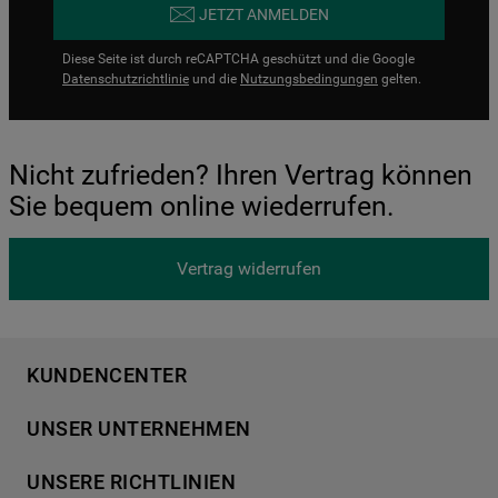
JETZT ANMELDEN
Diese Seite ist durch reCAPTCHA geschützt und die Google
Datenschutzrichtlinie
und die
Nutzungsbedingungen
gelten.
Nicht zufrieden? Ihren Vertrag können
Sie bequem online wiederrufen.
Vertrag widerrufen
KUNDENCENTER
Produktregistrierung
UNSER UNTERNEHMEN
Händlersuche
Über Bauknecht
Häufige Fragen
UNSERE RICHTLINIEN
Für Händler