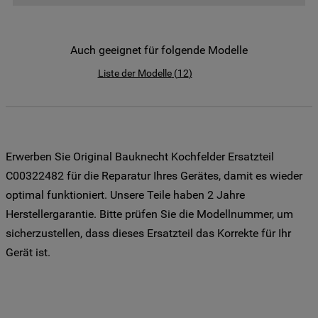
der Weitergabe Ihrer Daten an unsere
Drittanbieter für solche Zwecke zu. Wenn
Sie Ihre Präferenzen festlegen möchten,
Auch geeignet für folgende Modelle
klicken Sie auf die Schaltfläche "Cookie
Liste der Modelle
(
12
)
Einstellungen". Um unsere Cookie-Richtlinie
einzusehen klicken sie auf "Mehr
Informationen" . Wenn Sie auf "Nur
erforderliche Cookies" klicken, werden
lediglich unbedingt erforderliche Cookis
Erwerben Sie Original Bauknecht Kochfelder Ersatzteil
gesetzt. Mehr Informationen
C00322482 für die Reparatur Ihres Gerätes, damit es wieder
https://www.bauknecht.de/seiten/nutzung-
optimal funktioniert. Unsere Teile haben 2 Jahre
von-cookies
Herstellergarantie. Bitte prüfen Sie die Modellnummer, um
sicherzustellen, dass dieses Ersatzteil das Korrekte für Ihr
Gerät ist.