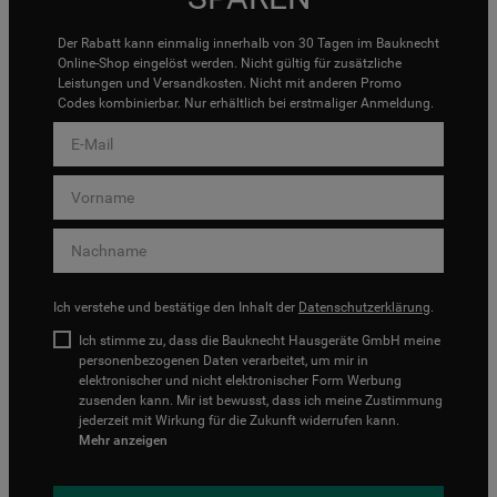
Der Rabatt kann einmalig innerhalb von 30 Tagen im Bauknecht
Online-Shop eingelöst werden. Nicht gültig für zusätzliche
Leistungen und Versandkosten. Nicht mit anderen Promo
Codes kombinierbar. Nur erhältlich bei erstmaliger Anmeldung.
Ich verstehe und bestätige den Inhalt der
Datenschutzerklärung
.
Ich stimme zu, dass die Bauknecht Hausgeräte GmbH meine
personenbezogenen Daten verarbeitet, um mir in
elektronischer und nicht elektronischer Form Werbung
zusenden kann. Mir ist bewusst, dass ich meine Zustimmung
jederzeit mit Wirkung für die Zukunft widerrufen kann.
Mehr anzeigen