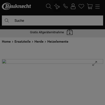
Suche
Gratis Altgerätemitnahme
DIE HÄUFIGSTEN SUCHANFRAGEN
Home
1
Ersatzteile
.
waschmaschine
Herde
Heizelemente
2
.
geschirrspülern
3
.
kühlgefrierkombination
4
.
bko
5
.
trockner
6
.
kühlschrank
7
.
gefrierschrank
8
.
mikrowelle