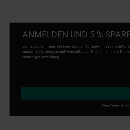
ANMELDEN UND 5 % SPAR
Der Rabatt kann einmalig innerhalb von 30 Tagen im Bauknecht Onlin
zusätzliche Leistungen und Versandkosten. Nicht mit anderen Promo 
erstmaliger Anmeldung.
Diese Seite ist d