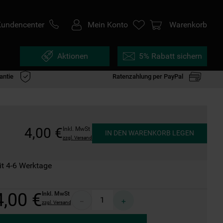
Kundencenter
Mein Konto
Warenkorb
Aktionen
5% Rabatt sichern
antie
Ratenzahlung per PayPal
4
,
00
€
Inkl. MwSt
IN DEN WARENKORB LEGEN
zzgl. Versand
it 4-6 Werktage
4
,
00
€
Inkl. MwSt
－
＋
zzgl. Versand