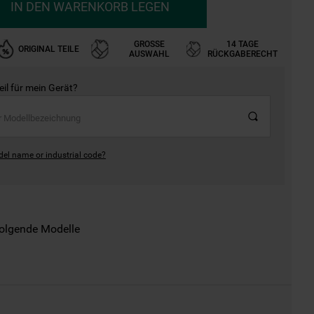
IN DEN WARENKORB LEGEN
GROSSE A
14 TAGE
ORIGINAL TEILE
USWAHL
RÜCKGABERECHT
Teil für mein Gerät?
del name or industrial code?
folgende Modelle