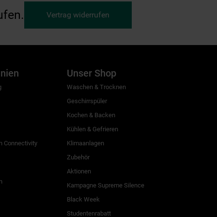
ufen.
Vertrag widerrufen
inien
Unser Shop
g
Waschen & Trocknen
Geschirrspüler
Kochen & Backen
Kühlen & Gefrieren
 Connectivity
Klimaanlagen
Zubehör
Aktionen
n
Kampagne Supreme Silence
Black Week
Studentenrabatt