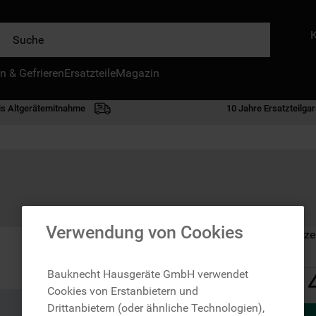
e
n & Gefrieren
IE HÄUFIGSTEN SUCHANFRAGEN
Ersatzteile
Magazin
waschmaschine
is Altgerätemitnahme
10 Jahre Ersatzteilgar
geschirrspülern
kühlgefrierkombination
bko
trockner
kühlschrank
Verwendung von Cookies
Auf Lager: Lieferze
gefrierschrank
mikrowelle
Bauknecht Hausgeräte GmbH verwendet
Cookies von Erstanbietern und
toplader
Drittanbietern (oder ähnliche Technologien),
0
.
gefriertruhe