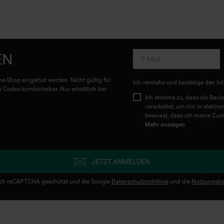
EN
e-Shop eingelöst werden. Nicht gültig für
Ich verstehe und bestätige den In
Codes kombinierbar. Nur erhältlich bei
Ich stimme zu, dass die Ba
verarbeitet, um mir in elektr
bewusst, dass ich meine Zust
Mehr anzeigen
JETZT ANMELDEN
urch reCAPTCHA geschützt und die Google
Datenschutzrichtlinie
und die
Nutzungsbe