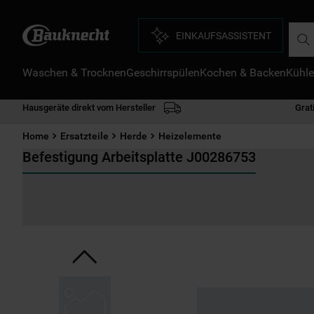
Such
EINKAUFSASSISTENT
Waschen & Trocknen
Geschirrspülen
Kochen & Backen
Kühle
D
1
.
Hausgeräte direkt vom Hersteller
Grat
2
.
Home
Ersatzteile
Herde
Heizelemente
3
.
Befestigung Arbeitsplatte J00286753
4
.
5
.
6
.
7
.
8
.
9
.
1