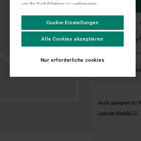
um Ihr Surf-Erlebnis zu verbessern
(unbedingt erforderliche Cookies), um unser
Publikum zu messen (Leistungs-Cookies),
SCHNELLE
Cookie-Einstellungen
LIEFERUNG
um die redaktionellen Inhalte der Website
basierend auf Ihrer Nutzung der Website zu
Alle Cookies akzeptieren
Ist dies das richtige 
personalisieren, die Funktionalität der
Website zu verbessern und Ihnen
spezifische Funktionen anzubieten
Nur erforderliche cookies
(Funktionelle-Cookies) und für
Where can I find the mo
personalisierte und nicht personalisierte
Werbung basierend auf Ihren
Gewohnheiten, Interaktionen mit unseren
Websites, Werbeanzeigen und Interessen
(einschließlich über Drittanbieter und auf
Auch geeignet für 
anderen Websites oder sozialen
Liste der Modelle
(
2
)
Plattformen, beispielsweise Google LLC –
weitere Informationen zu den
Datenschutzbestimmungen von Google
finden Sie hier: