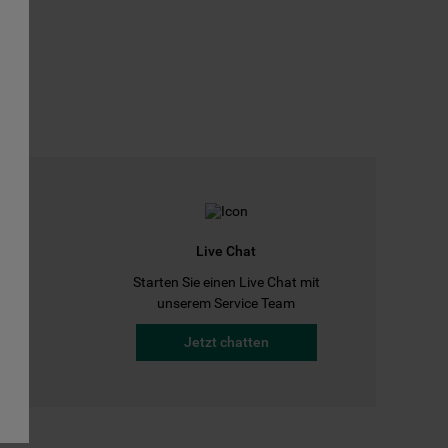
Live Chat
Starten Sie einen Live Chat mit
a
unserem Service Team
Jetzt chatten