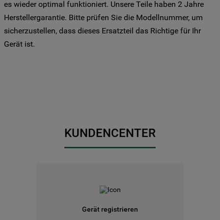
Drittanbieter für solche Zwecke zu. Wenn
es wieder optimal funktioniert. Unsere Teile haben 2 Jahre
Sie Ihre Präferenzen festlegen möchten,
Herstellergarantie. Bitte prüfen Sie die Modellnummer, um
klicken Sie auf die Schaltfläche "Cookie
sicherzustellen, dass dieses Ersatzteil das Richtige für Ihr
Einstellungen". Um unsere Cookie-Richtlinie
Gerät ist.
einzusehen klicken sie auf "Mehr
Informationen" . Wenn Sie auf "Nur
erforderliche Cookies" klicken, werden
lediglich unbedingt erforderliche Cookis
gesetzt. Mehr Informationen
https://www.bauknecht.de/seiten/nutzung-
von-cookies
KUNDENCENTER
Gerät registrieren