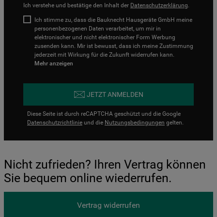
Ich verstehe und bestätige den Inhalt der
Datenschutzerklärung
.
Ich stimme zu, dass die Bauknecht Hausgeräte GmbH meine
personenbezogenen Daten verarbeitet, um mir in
elektronischer und nicht elektronischer Form Werbung
zusenden kann. Mir ist bewusst, dass ich meine Zustimmung
jederzeit mit Wirkung für die Zukunft widerrufen kann.
Mehr anzeigen
JETZT ANMELDEN
Diese Seite ist durch reCAPTCHA geschützt und die Google
Datenschutzrichtlinie
und die
Nutzungsbedingungen
gelten.
Nicht zufrieden? Ihren Vertrag können
Sie bequem online wiederrufen.
Vertrag widerrufen