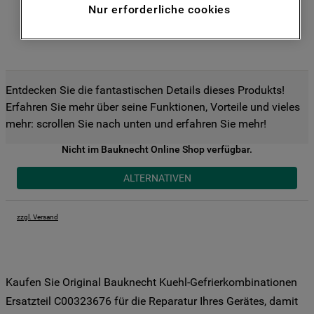
Nur erforderliche cookies
Funktionen anzubieten (Funktionelle-
Cookies) und für personalisierte und nicht
personalisierte Werbung basierend auf
Ihren Gewohnheiten, Interaktionen mit
unseren Websites, Werbeanzeigen und
Entdecken Sie die fantastischen Details dieses Produkts!
Interessen (einschließlich über Drittanbieter
Erfahren Sie mehr über seine Funktionen, Vorteile und vieles
und auf anderen Websites oder sozialen
mehr: scrollen Sie nach unten und erfahren Sie mehr!
Plattformen, beispielsweise Google LLC –
weitere Informationen zu den
Nicht im Bauknecht Online Shop verfügbar.
Datenschutzbestimmungen von Google
ALTERNATIVEN
finden Sie hier:
https://business.safety.google/privacy/
(Profiling- und Marketing-Cookies).
zzgl. Versand
Indem Sie auf die Schaltfläche "Alle
Cookies akzeptieren" klicken, stimmen Sie
der Verwendung all unserer Cookies und
Kaufen Sie Original Bauknecht Kuehl-Gefrierkombinationen
der Weitergabe Ihrer Daten an unsere
Ersatzteil C00323676 für die Reparatur Ihres Gerätes, damit