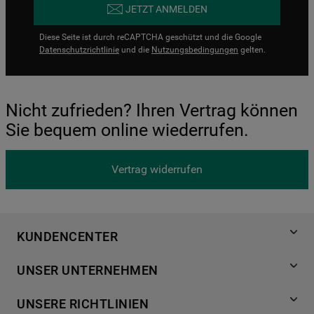
JETZT ANMELDEN
Diese Seite ist durch reCAPTCHA geschützt und die Google
Datenschutzrichtlinie
und die
Nutzungsbedingungen
gelten.
Nicht zufrieden? Ihren Vertrag können
Sie bequem online wiederrufen.
Vertrag widerrufen
KUNDENCENTER
Produktregistrierung
UNSER UNTERNEHMEN
Händlersuche
Über Bauknecht
Häufige Fragen
UNSERE RICHTLINIEN
Für Händler