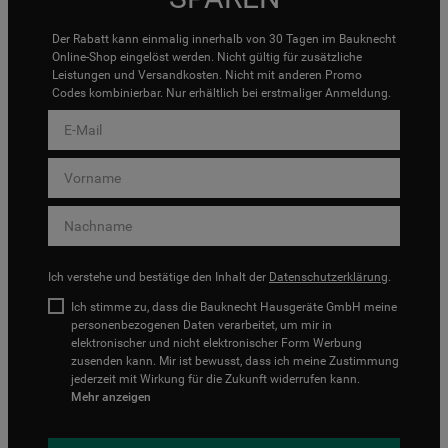
Der Rabatt kann einmalig innerhalb von 30 Tagen im Bauknecht
Online-Shop eingelöst werden. Nicht gültig für zusätzliche
Leistungen und Versandkosten. Nicht mit anderen Promo
Codes kombinierbar. Nur erhältlich bei erstmaliger Anmeldung.
Ich verstehe und bestätige den Inhalt der
Datenschutzerklärung
.
Ich stimme zu, dass die Bauknecht Hausgeräte GmbH meine
personenbezogenen Daten verarbeitet, um mir in
elektronischer und nicht elektronischer Form Werbung
zusenden kann. Mir ist bewusst, dass ich meine Zustimmung
jederzeit mit Wirkung für die Zukunft widerrufen kann.
Mehr anzeigen