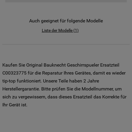
der Weitergabe Ihrer Daten an unsere
Drittanbieter für solche Zwecke zu. Wenn
Sie Ihre Präferenzen festlegen möchten,
Auch geeignet für folgende Modelle
klicken Sie auf die Schaltfläche "Cookie
Liste der Modelle
(
1
)
Einstellungen". Um unsere Cookie-Richtlinie
einzusehen klicken sie auf "Mehr
Informationen" . Wenn Sie auf "Nur
erforderliche Cookies" klicken, werden
lediglich unbedingt erforderliche Cookis
Kaufen Sie Original Bauknecht Geschirrspueler Ersatzteil
gesetzt. Mehr Informationen
C00323775 für die Reparatur Ihres Gerätes, damit es wieder
https://www.bauknecht.de/seiten/nutzung-
tip-top funktioniert. Unsere Teile haben 2 Jahre
von-cookies
Herstellergarantie. Bitte prüfen Sie die Modellnummer, um
sich zu vergewissern, dass dieses Ersatzteil das Korrekte für
Ihr Gerät ist.