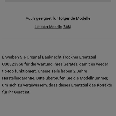
der Weitergabe Ihrer Daten an unsere
Drittanbieter für solche Zwecke zu. Wenn
Sie Ihre Präferenzen festlegen möchten,
Auch geeignet für folgende Modelle
klicken Sie auf die Schaltfläche "Cookie
Liste der Modelle
(
368
)
Einstellungen". Um unsere Cookie-Richtlinie
einzusehen klicken sie auf "Mehr
Informationen" . Wenn Sie auf "Nur
erforderliche Cookies" klicken, werden
lediglich unbedingt erforderliche Cookis
Erwerben Sie Original Bauknecht Trockner Ersatzteil
gesetzt. Mehr Informationen
C00323958 für die Wartung Ihres Gerätes, damit es wieder
https://www.bauknecht.de/seiten/nutzung-
tip-top funktioniert. Unsere Teile haben 2 Jahre
von-cookies
Herstellergarantie. Bitte überprüfen Sie die Modellnummer,
um sich zu vergewissern, dass dieses Ersatzteil das Korrekte
für Ihr Gerät ist.