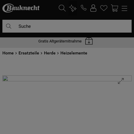
Suche
Gratis Altgerätemitnahme
DIE HÄUFIGSTEN SUCHANFRAGEN
Home
1
Ersatzteile
.
waschmaschine
Herde
Heizelemente
2
.
geschirrspülern
3
.
kühlgefrierkombination
4
.
bko
5
.
trockner
6
.
kühlschrank
7
.
gefrierschrank
8
.
mikrowelle