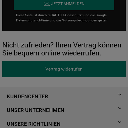
JETZT ANMELDEN
Diese Seite ist durch reCAPTCHA geschützt und die Google
Datenschutzrichtlinie
und die
Nutzungsbedingungen
gelten.
Nicht zufrieden? Ihren Vertrag können
Sie bequem online wiederrufen.
Vertrag widerrufen
KUNDENCENTER
Produktregistrierung
UNSER UNTERNEHMEN
Händlersuche
Über Bauknecht
Häufige Fragen
UNSERE RICHTLINIEN
Für Händler