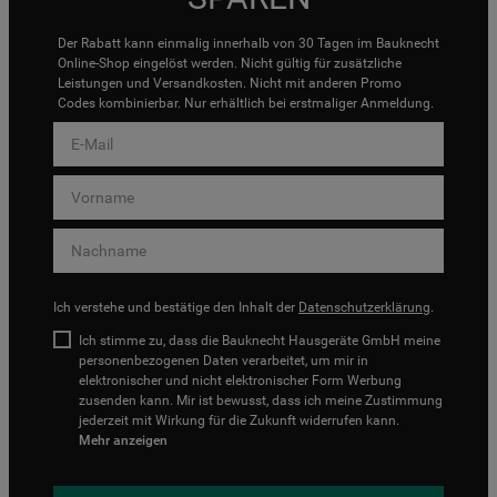
Der Rabatt kann einmalig innerhalb von 30 Tagen im Bauknecht
Online-Shop eingelöst werden. Nicht gültig für zusätzliche
Leistungen und Versandkosten. Nicht mit anderen Promo
Codes kombinierbar. Nur erhältlich bei erstmaliger Anmeldung.
Ich verstehe und bestätige den Inhalt der
Datenschutzerklärung
.
Ich stimme zu, dass die Bauknecht Hausgeräte GmbH meine
personenbezogenen Daten verarbeitet, um mir in
elektronischer und nicht elektronischer Form Werbung
zusenden kann. Mir ist bewusst, dass ich meine Zustimmung
jederzeit mit Wirkung für die Zukunft widerrufen kann.
Mehr anzeigen