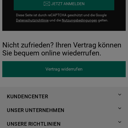
JETZT ANMELDEN
Diese Seite ist durch reCAPTCHA geschützt und die Google
Datenschutzrichtlinie
und die
Nutzungsbedingungen
gelten.
Nicht zufrieden? Ihren Vertrag können
Sie bequem online wiederrufen.
Vertrag widerrufen
KUNDENCENTER
Produktregistrierung
UNSER UNTERNEHMEN
Händlersuche
Über Bauknecht
Häufige Fragen
UNSERE RICHTLINIEN
Für Händler