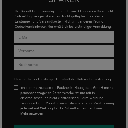
Der Rabatt kann einmalig innerhalb von 30 Tagen im Bauknecht
Online-Shop eingelöst werden. Nicht gültig für zusätzliche
Leistungen und Versandkosten. Nicht mit anderen Promo
Codes kombinierbar. Nur erhältlich bei erstmaliger Anmeldung.
Ich verstehe und bestätige den Inhalt der
Datenschutzerklärung
.
Ich stimme zu, dass die Bauknecht Hausgeräte GmbH meine
personenbezogenen Daten verarbeitet, um mir in
elektronischer und nicht elektronischer Form Werbung
zusenden kann. Mir ist bewusst, dass ich meine Zustimmung
jederzeit mit Wirkung für die Zukunft widerrufen kann.
Mehr anzeigen