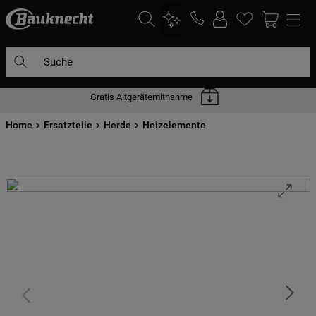
Suche
Gratis Altgerätemitnahme
DIE HÄUFIGSTEN SUCHANFRAGEN
Home
1
Ersatzteile
.
waschmaschine
Herde
Heizelemente
2
.
geschirrspülern
3
.
kühlgefrierkombination
4
.
bko
5
.
trockner
6
.
kühlschrank
7
.
gefrierschrank
8
.
mikrowelle