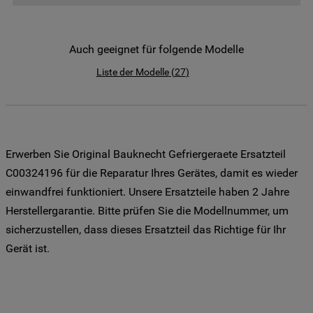
der Weitergabe Ihrer Daten an unsere
Drittanbieter für solche Zwecke zu. Wenn
Sie Ihre Präferenzen festlegen möchten,
Auch geeignet für folgende Modelle
klicken Sie auf die Schaltfläche "Cookie
Liste der Modelle
(
27
)
Einstellungen". Um unsere Cookie-Richtlinie
einzusehen klicken sie auf "Mehr
Informationen" . Wenn Sie auf "Nur
erforderliche Cookies" klicken, werden
lediglich unbedingt erforderliche Cookis
Erwerben Sie Original Bauknecht Gefriergeraete Ersatzteil
gesetzt. Mehr Informationen
C00324196 für die Reparatur Ihres Gerätes, damit es wieder
https://www.bauknecht.de/seiten/nutzung-
einwandfrei funktioniert. Unsere Ersatzteile haben 2 Jahre
von-cookies
Herstellergarantie. Bitte prüfen Sie die Modellnummer, um
sicherzustellen, dass dieses Ersatzteil das Richtige für Ihr
Gerät ist.