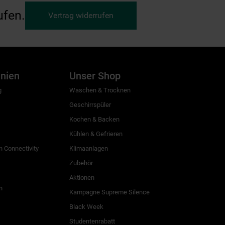
ufen.
Vertrag widerrufen
inien
Unser Shop
g
Waschen & Trocknen
Geschirrspüler
Kochen & Backen
Kühlen & Gefrieren
 Connectivity
Klimaanlagen
Zubehör
Aktionen
n
Kampagne Supreme Silence
Black Week
Studentenrabatt