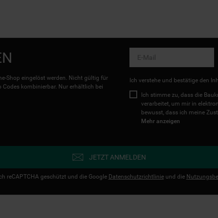
EN
e-Shop eingelöst werden. Nicht gültig für
Ich verstehe und bestätige den In
Codes kombinierbar. Nur erhältlich bei
Ich stimme zu, dass die Ba
verarbeitet, um mir in elektr
bewusst, dass ich meine Zust
Mehr anzeigen
JETZT ANMELDEN
urch reCAPTCHA geschützt und die Google
Datenschutzrichtlinie
und die
Nutzungsbe