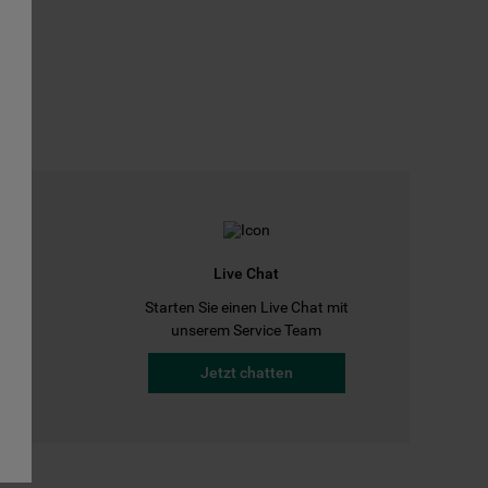
Live Chat
Starten Sie einen Live Chat mit
a
unserem Service Team
Jetzt chatten