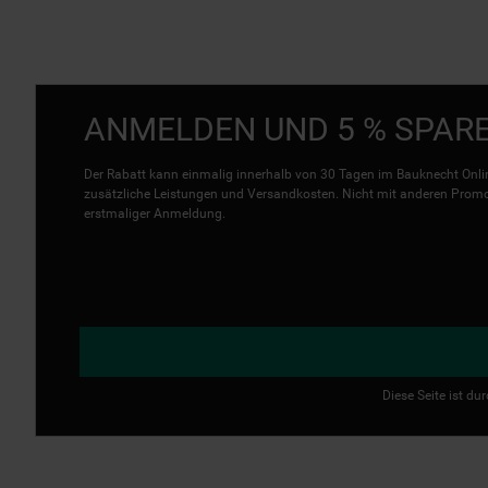
ANMELDEN UND 5 % SPAR
Der Rabatt kann einmalig innerhalb von 30 Tagen im Bauknecht Onlin
zusätzliche Leistungen und Versandkosten. Nicht mit anderen Promo 
erstmaliger Anmeldung.
Diese Seite ist d