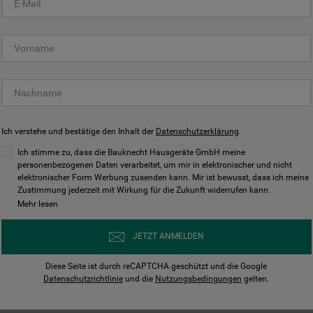
KUNDENCENTER
Ich verstehe und bestätige den Inhalt der
Datenschutzerklärung
.
Ich stimme zu, dass die Bauknecht Hausgeräte GmbH meine
personenbezogenen Daten verarbeitet, um mir in elektronischer und nicht
elektronischer Form Werbung zusenden kann. Mir ist bewusst, dass ich meine
Bedienungsanleitungen
Kontakt
Zustimmung jederzeit mit Wirkung für die Zukunft widerrufen kann.
ungen finden und herunterladen
Wir sind Mo - Sa für Sie d
Mehr lesen
Herunterladen
Jetzt anrufen
JETZT ANMELDEN
Diese Seite ist durch reCAPTCHA geschützt und die Google
Datenschutzrichtlinie
und die
Nutzungsbedingungen
gelten.