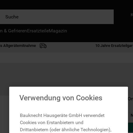
e
n & Gefrieren
IE HÄUFIGSTEN SUCHANFRAGEN
Ersatzteile
Magazin
waschmaschine
is Altgerätemitnahme
10 Jahre Ersatzteilgar
geschirrspülern
kühlgefrierkombination
bko
trockner
kühlschrank
Verwendung von Cookies
Nicht im Bauknecht On
gefrierschrank
mikrowelle
Bauknecht Hausgeräte GmbH verwendet
N
Cookies von Erstanbietern und
toplader
Drittanbietern (oder ähnliche Technologien),
0
.
gefriertruhe