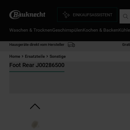
Such
EINKAUFSASSISTENT
Waschen & Trocknen
Geschirrspülen
Kochen & Backen
Kühle
D
1
.
Hausgeräte direkt vom Hersteller
Grat
2
.
Home
Ersatzteile
Sonstige
3
.
Foot Rear J00286500
4
.
5
.
6
.
7
.
8
.
9
.
1