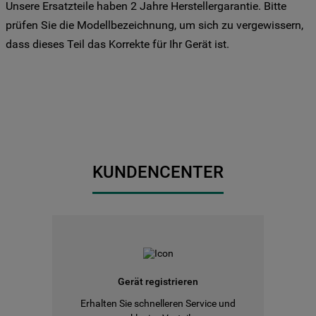
Unsere Ersatzteile haben 2 Jahre Herstellergarantie. Bitte
Sie Ihre Präferenzen festlegen möchten,
prüfen Sie die Modellbezeichnung, um sich zu vergewissern,
klicken Sie auf die Schaltfläche "Cookie
dass dieses Teil das Korrekte für Ihr Gerät ist.
Einstellungen". Um unsere Cookie-Richtlinie
einzusehen klicken sie auf "Mehr
Informationen" . Wenn Sie auf "Nur
erforderliche Cookies" klicken, werden
lediglich unbedingt erforderliche Cookis
gesetzt. Mehr Informationen
https://www.bauknecht.de/seiten/nutzung-
von-cookies
KUNDENCENTER
Gerät registrieren
Erhalten Sie schnelleren Service und