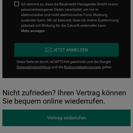
Ich stimme zu, dass die Bauknecht Hausgeräte GmbH meine
personenbezogenen Daten verarbeitet, um mir in
elektronischer und nicht elektronischer Form Werbung
zusenden kann. Mir ist bewusst, dass ich meine Zustimmung
jederzeit mit Wirkung für die Zukunft widerrufen kann.
Mehr anzeigen
JETZT ANMELDEN
Diese Seite ist durch reCAPTCHA geschützt und die Google
Datenschutzrichtlinie
und die
Nutzungsbedingungen
gelten.
Nicht zufrieden? Ihren Vertrag können
Sie bequem online wiederrufen.
Vertrag widerrufen