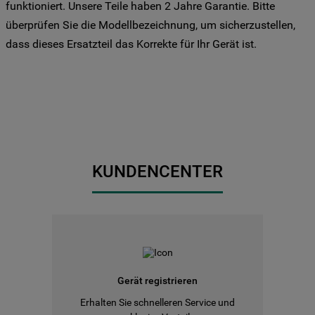
funktioniert. Unsere Teile haben 2 Jahre Garantie. Bitte
Sie Ihre Präferenzen festlegen möchten,
überprüfen Sie die Modellbezeichnung, um sicherzustellen,
klicken Sie auf die Schaltfläche "Cookie
dass dieses Ersatzteil das Korrekte für Ihr Gerät ist.
Einstellungen". Um unsere Cookie-Richtlinie
einzusehen klicken sie auf "Mehr
Informationen" . Wenn Sie auf "Nur
erforderliche Cookies" klicken, werden
lediglich unbedingt erforderliche Cookis
gesetzt. Mehr Informationen
https://www.bauknecht.de/seiten/nutzung-
von-cookies
KUNDENCENTER
Gerät registrieren
Erhalten Sie schnelleren Service und